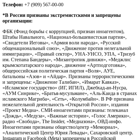
Телефон:
+7 (909) 567-00-00
*В России признаны экстремистскими и запрещены
организации:
ФБК (Фонд борьбы с коррупцией, признан иноагентом),
Штабы Навального, «Национал-большевистская партия»,
«Свидетели Иеговы», «Армия воли народа», «Русский
общенациональный союз», «Движение против нелегальной
иммиграции», «Правый сектор», УНА-УНСО, УПА, «Тризуб
им. Степана Бандеры», «Мизантропик дивижн», «Меджлис
крымскотатарского народа», движение «Артподготовка»,
общероссийская политическая партия «Воля», АУЕ,
батальоны «Азов» и «Айдар». Признаны террористическими
и запрещены: «Движение Талибан», «Имарат Кавказ»,
«Исламское государство» (ИГ, ИГИЛ), Джебхад-ан-Нусра,
«АУМ Синрике», «Братья-мусульмане», «Аль-Каида в странах
исламского Магриба», «Сеть», «Колумбайн». В РФ признана
нежелательной деятельность «Открытой России», издания
«Проект Медиа». СМИ-иноагентами признаны: телеканал
«Дождь», «Медуза», «Важные истории», «Голос Америки»,
радио «Свобода», The Insider, «Медиазона», ОВД-инфо.
Иноагентами признаны общество/центр «Мемориал»,
«Аналитический Центр Юрия Левады», Сахаровский центр.
Instagram и Facebook (Metа) запрещены в Российской