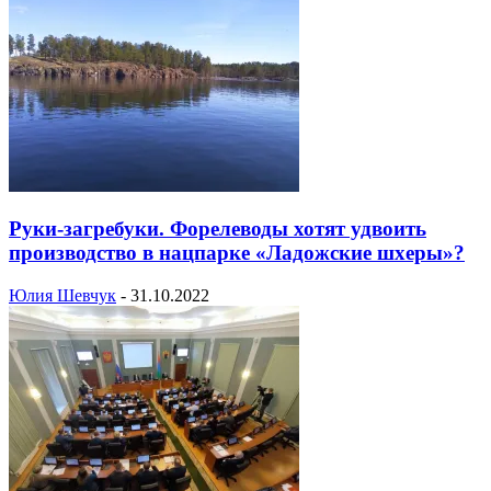
Руки-загребуки. Форелеводы хотят удвоить
производство в нацпарке «Ладожские шхеры»?
Юлия Шевчук
-
31.10.2022