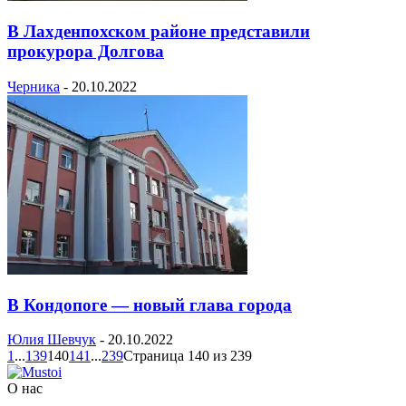
В Лахденпохском районе представили
прокурора Долгова
Черника
-
20.10.2022
В Кондопоге — новый глава города
Юлия Шевчук
-
20.10.2022
1
...
139
140
141
...
239
Страница 140 из 239
О нас