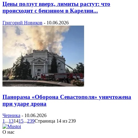
Цены ползут вверх, лимиты растут: что
происходит с бензином в Карелии...
Григорий Новиков
-
10.06.2026
Панорама «Оборона Севастополя» уничтожена
при ударе дрона
Черника
-
10.06.2026
1
...
13
14
15
...
239
Страница 14 из 239
О нас