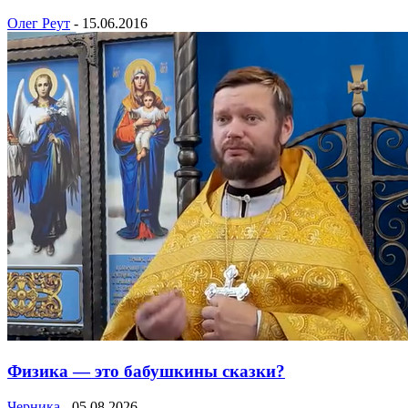
Олег Реут
-
15.06.2016
Физика — это бабушкины сказки?
Черника
-
05.08.2026