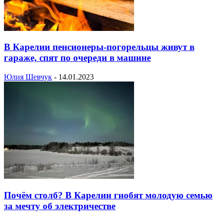
В Карелии пенсионеры-погорельцы живут в
гараже, спят по очереди в машине
Юлия Шевчук
-
14.01.2023
Почём столб? В Карелии гнобят молодую семью
за мечту об электричестве