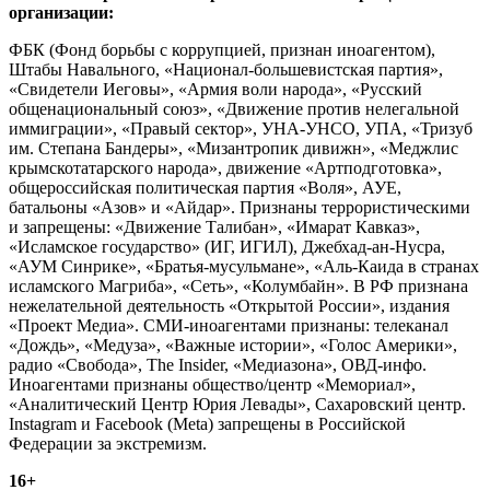
организации:
ФБК (Фонд борьбы с коррупцией, признан иноагентом),
Штабы Навального, «Национал-большевистская партия»,
«Свидетели Иеговы», «Армия воли народа», «Русский
общенациональный союз», «Движение против нелегальной
иммиграции», «Правый сектор», УНА-УНСО, УПА, «Тризуб
им. Степана Бандеры», «Мизантропик дивижн», «Меджлис
крымскотатарского народа», движение «Артподготовка»,
общероссийская политическая партия «Воля», АУЕ,
батальоны «Азов» и «Айдар». Признаны террористическими
и запрещены: «Движение Талибан», «Имарат Кавказ»,
«Исламское государство» (ИГ, ИГИЛ), Джебхад-ан-Нусра,
«АУМ Синрике», «Братья-мусульмане», «Аль-Каида в странах
исламского Магриба», «Сеть», «Колумбайн». В РФ признана
нежелательной деятельность «Открытой России», издания
«Проект Медиа». СМИ-иноагентами признаны: телеканал
«Дождь», «Медуза», «Важные истории», «Голос Америки»,
радио «Свобода», The Insider, «Медиазона», ОВД-инфо.
Иноагентами признаны общество/центр «Мемориал»,
«Аналитический Центр Юрия Левады», Сахаровский центр.
Instagram и Facebook (Metа) запрещены в Российской
Федерации за экстремизм.
16+