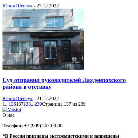
Юлия Шевчук
-
27.12.2022
Суд отправил руководителей Лахденпохского
района в отставку
Юлия Шевчук
-
21.12.2022
1
...
136
137
138
...
239
Страница 137 из 239
О нас
Телефон:
+7 (909) 567-00-00
*В России признаны экстремистскими и запрещены