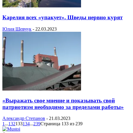
Карелия всех «упакует». Шведы нервно курят
Юлия Шевчук
-
22.03.2023
«Выражать свое мнение и показывать свой
патриотизм необходимо за пределами работы»
Александр Степанов
-
21.03.2023
1
...
132
133
134
...
239
Страница 133 из 239