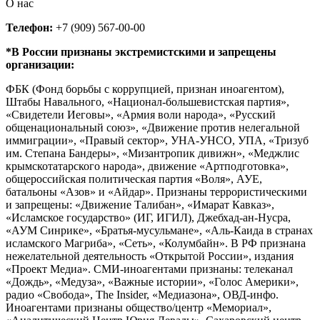
О нас
Телефон:
+7 (909) 567-00-00
*В России признаны экстремистскими и запрещены
организации:
ФБК (Фонд борьбы с коррупцией, признан иноагентом),
Штабы Навального, «Национал-большевистская партия»,
«Свидетели Иеговы», «Армия воли народа», «Русский
общенациональный союз», «Движение против нелегальной
иммиграции», «Правый сектор», УНА-УНСО, УПА, «Тризуб
им. Степана Бандеры», «Мизантропик дивижн», «Меджлис
крымскотатарского народа», движение «Артподготовка»,
общероссийская политическая партия «Воля», АУЕ,
батальоны «Азов» и «Айдар». Признаны террористическими
и запрещены: «Движение Талибан», «Имарат Кавказ»,
«Исламское государство» (ИГ, ИГИЛ), Джебхад-ан-Нусра,
«АУМ Синрике», «Братья-мусульмане», «Аль-Каида в странах
исламского Магриба», «Сеть», «Колумбайн». В РФ признана
нежелательной деятельность «Открытой России», издания
«Проект Медиа». СМИ-иноагентами признаны: телеканал
«Дождь», «Медуза», «Важные истории», «Голос Америки»,
радио «Свобода», The Insider, «Медиазона», ОВД-инфо.
Иноагентами признаны общество/центр «Мемориал»,