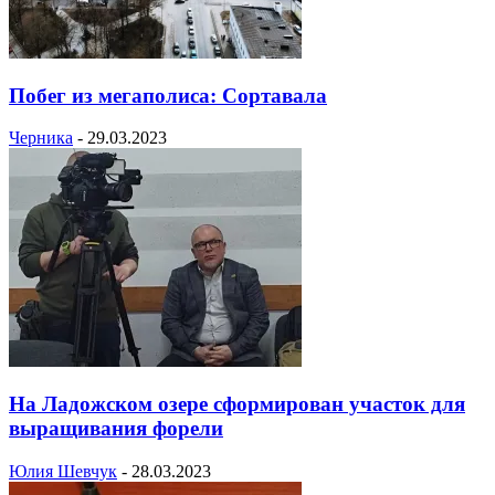
Побег из мегаполиса: Сортавала
Черника
-
29.03.2023
На Ладожском озере сформирован участок для
выращивания форели
Юлия Шевчук
-
28.03.2023