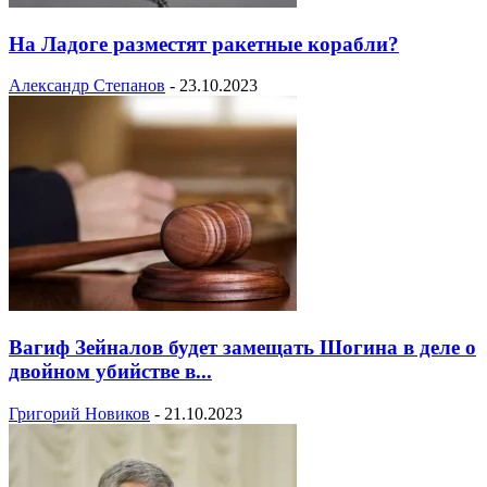
На Ладоге разместят ракетные корабли?
Александр Степанов
-
23.10.2023
Вагиф Зейналов будет замещать Шогина в деле о
двойном убийстве в...
Григорий Новиков
-
21.10.2023