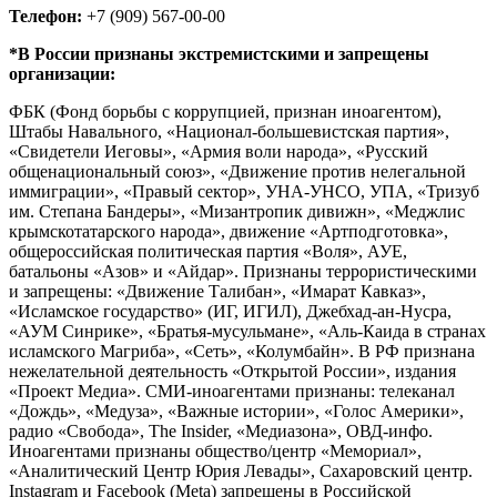
Телефон:
+7 (909) 567-00-00
*В России признаны экстремистскими и запрещены
организации:
ФБК (Фонд борьбы с коррупцией, признан иноагентом),
Штабы Навального, «Национал-большевистская партия»,
«Свидетели Иеговы», «Армия воли народа», «Русский
общенациональный союз», «Движение против нелегальной
иммиграции», «Правый сектор», УНА-УНСО, УПА, «Тризуб
им. Степана Бандеры», «Мизантропик дивижн», «Меджлис
крымскотатарского народа», движение «Артподготовка»,
общероссийская политическая партия «Воля», АУЕ,
батальоны «Азов» и «Айдар». Признаны террористическими
и запрещены: «Движение Талибан», «Имарат Кавказ»,
«Исламское государство» (ИГ, ИГИЛ), Джебхад-ан-Нусра,
«АУМ Синрике», «Братья-мусульмане», «Аль-Каида в странах
исламского Магриба», «Сеть», «Колумбайн». В РФ признана
нежелательной деятельность «Открытой России», издания
«Проект Медиа». СМИ-иноагентами признаны: телеканал
«Дождь», «Медуза», «Важные истории», «Голос Америки»,
радио «Свобода», The Insider, «Медиазона», ОВД-инфо.
Иноагентами признаны общество/центр «Мемориал»,
«Аналитический Центр Юрия Левады», Сахаровский центр.
Instagram и Facebook (Metа) запрещены в Российской