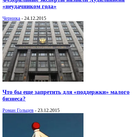
«неудачником года»
Черника
-
24.12.2015
Что бы еще запретить для «поддержки» малого
бизнеса?
Роман Гольцев
-
23.12.2015