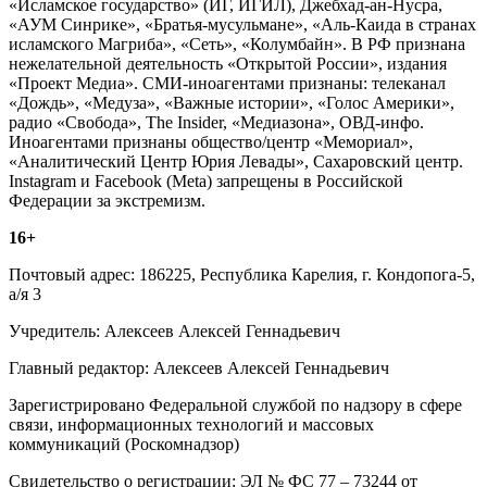
«Исламское государство» (ИГ, ИГИЛ), Джебхад-ан-Нусра,
«АУМ Синрике», «Братья-мусульмане», «Аль-Каида в странах
исламского Магриба», «Сеть», «Колумбайн». В РФ признана
нежелательной деятельность «Открытой России», издания
«Проект Медиа». СМИ-иноагентами признаны: телеканал
«Дождь», «Медуза», «Важные истории», «Голос Америки»,
радио «Свобода», The Insider, «Медиазона», ОВД-инфо.
Иноагентами признаны общество/центр «Мемориал»,
«Аналитический Центр Юрия Левады», Сахаровский центр.
Instagram и Facebook (Metа) запрещены в Российской
Федерации за экстремизм.
16+
Почтовый адрес: 186225, Республика Карелия, г. Кондопога-5,
а/я 3
Учредитель: Алексеев Алексей Геннадьевич
Главный редактор: Алексеев Алексей Геннадьевич
Зарегистрировано Федеральной службой по надзору в сфере
связи, информационных технологий и массовых
коммуникаций (Роскомнадзор)
Свидетельство о регистрации: ЭЛ № ФС 77 – 73244 от