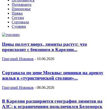
Петрозаводск
Питкяранта
Прионежье
Пряжа
Сегежа
Сортавала
Суоярви
Цены ползут вверх, лимиты растут: что
происходит с бензином в Карелии...
Григорий Новиков
-
10.06.2026
Сортавала по цене Москвы: ценники на аренду
жилья в «туристической столице»...
Григорий Новиков
-
08.06.2026
В Карелии расширяется география лимитов на
АЗС: к ограничениям подключился Беломорск