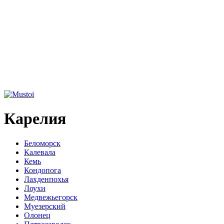
Карелия
Беломорск
Калевала
Кемь
Кондопога
Лахденпохья
Лоухи
Медвежьегорск
Муезерский
Олонец