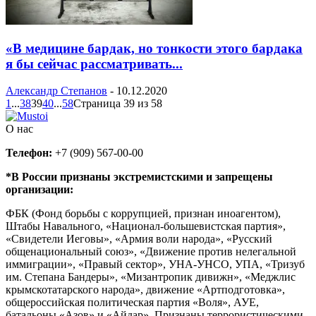
«В медицине бардак, но тонкости этого бардака
я бы сейчас рассматривать...
Александр Степанов
-
10.12.2020
1
...
38
39
40
...
58
Страница 39 из 58
О нас
Телефон:
+7 (909) 567-00-00
*В России признаны экстремистскими и запрещены
организации:
ФБК (Фонд борьбы с коррупцией, признан иноагентом),
Штабы Навального, «Национал-большевистская партия»,
«Свидетели Иеговы», «Армия воли народа», «Русский
общенациональный союз», «Движение против нелегальной
иммиграции», «Правый сектор», УНА-УНСО, УПА, «Тризуб
им. Степана Бандеры», «Мизантропик дивижн», «Меджлис
крымскотатарского народа», движение «Артподготовка»,
общероссийская политическая партия «Воля», АУЕ,
батальоны «Азов» и «Айдар». Признаны террористическими