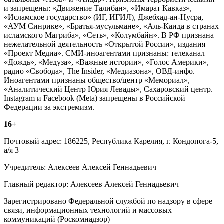
и запрещены: «Движение Талибан», «Имарат Кавказ»,
«Исламское государство» (ИГ, ИГИЛ), Джебхад-ан-Нусра,
«АУМ Синрике», «Братья-мусульмане», «Аль-Каида в странах
исламского Магриба», «Сеть», «Колумбайн». В РФ признана
нежелательной деятельность «Открытой России», издания
«Проект Медиа». СМИ-иноагентами признаны: телеканал
«Дождь», «Медуза», «Важные истории», «Голос Америки»,
радио «Свобода», The Insider, «Медиазона», ОВД-инфо.
Иноагентами признаны общество/центр «Мемориал»,
«Аналитический Центр Юрия Левады», Сахаровский центр.
Instagram и Facebook (Metа) запрещены в Российской
Федерации за экстремизм.
16+
Почтовый адрес: 186225, Республика Карелия, г. Кондопога-5,
а/я 3
Учредитель: Алексеев Алексей Геннадьевич
Главный редактор: Алексеев Алексей Геннадьевич
Зарегистрировано Федеральной службой по надзору в сфере
связи, информационных технологий и массовых
коммуникаций (Роскомнадзор)