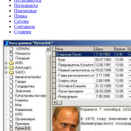
Петрозаводск
Питкяранта
Прионежье
Пряжа
Сегежа
Сортавала
Суоярви