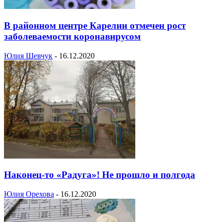
В районном центре Карелии отмечен рост
заболеваемости коронавирусом
Юлия Шевчук
-
16.12.2020
Наконец-то «Радуга»! Не прошло и полгода
Юлия Орехова
-
16.12.2020