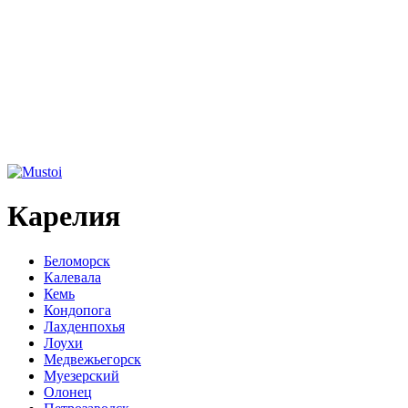
Карелия
Беломорск
Калевала
Кемь
Кондопога
Лахденпохья
Лоухи
Медвежьегорск
Муезерский
Олонец