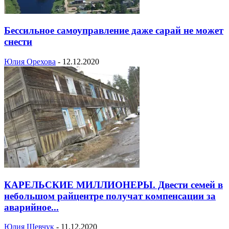
Бессильное самоуправление даже сарай не может
снести
Юлия Орехова
-
12.12.2020
КАРЕЛЬСКИЕ МИЛЛИОНЕРЫ. Двести семей в
небольшом райцентре получат компенсации за
аварийное...
Юлия Шевчук
-
11.12.2020