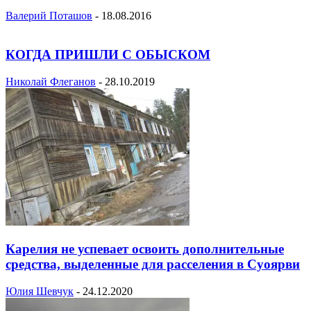
Валерий Поташов
-
18.08.2016
КОГДА ПРИШЛИ С ОБЫСКОМ
Николай Флеганов
-
28.10.2019
Карелия не успевает освоить дополнительные
средства, выделенные для расселения в Суоярви
Юлия Шевчук
-
24.12.2020