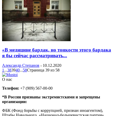
«В медицине бардак, но тонкости этого бардака
я бы сейчас рассматривать...
Александр Степанов
-
10.12.2020
1
...
38
39
40
...
58
Страница 39 из 58
О нас
Телефон:
+7 (909) 567-00-00
*В России признаны экстремистскими и запрещены
организации:
ФБК (Фонд борьбы с коррупцией, признан иноагентом),
Штабы Навального, «Национал-большевистская партия»,