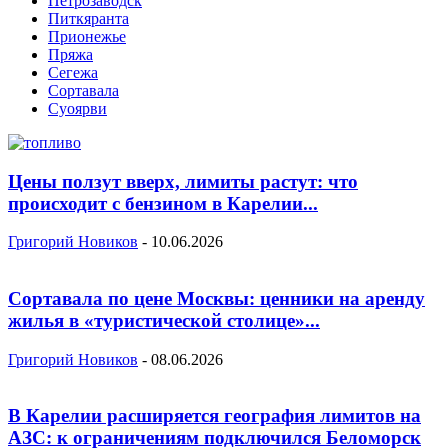
Петрозаводск
Питкяранта
Прионежье
Пряжа
Сегежа
Сортавала
Суоярви
Цены ползут вверх, лимиты растут: что
происходит с бензином в Карелии...
Григорий Новиков
-
10.06.2026
Сортавала по цене Москвы: ценники на аренду
жилья в «туристической столице»...
Григорий Новиков
-
08.06.2026
В Карелии расширяется география лимитов на
АЗС: к ограничениям подключился Беломорск