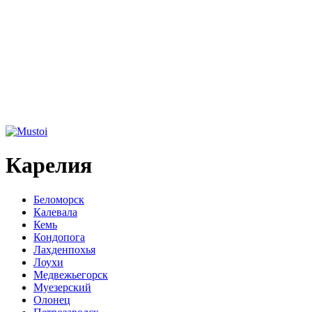
Карелия
Беломорск
Калевала
Кемь
Кондопога
Лахденпохья
Лоухи
Медвежьегорск
Муезерский
Олонец