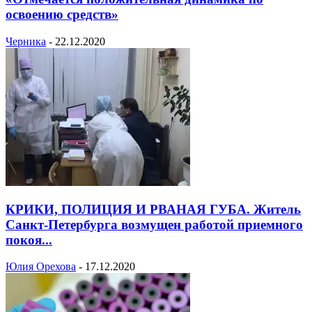
освоению средств»
Черника
-
22.12.2020
КРИКИ, ПОЛИЦИЯ И РВАНАЯ ГУБА. Житель
Санкт-Петербурга возмущен работой приемного
покоя...
Юлия Орехова
-
17.12.2020