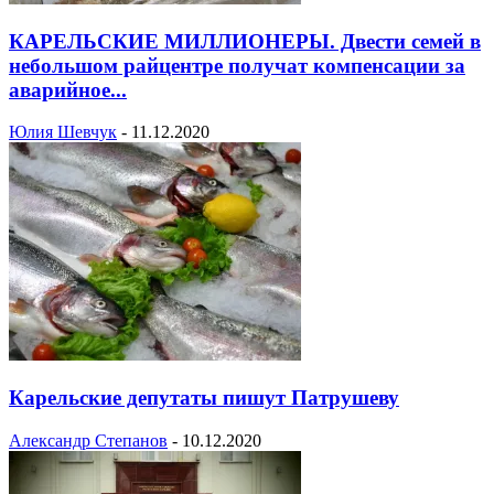
КАРЕЛЬСКИЕ МИЛЛИОНЕРЫ. Двести семей в
небольшом райцентре получат компенсации за
аварийное...
Юлия Шевчук
-
11.12.2020
Карельские депутаты пишут Патрушеву
Александр Степанов
-
10.12.2020