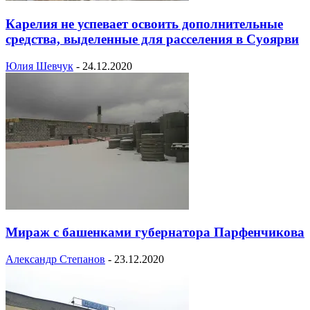
Карелия не успевает освоить дополнительные
средства, выделенные для расселения в Суоярви
Юлия Шевчук
-
24.12.2020
Мираж с башенками губернатора Парфенчикова
Александр Степанов
-
23.12.2020