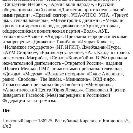
«Свидетели Иеговы», «Армия воли народа», «Русский
общенациональный союз», «Движение против нелегальной
иммиграции», «Правый сектор», УНА-УНСО, УПА, «Тризуб
им. Степана Бандеры», «Мизантропик дивижн», «Меджлис
крымскотатарского народа», движение «Артподготовка»,
общероссийская политическая партия «Воля», АУЕ,
батальоны «Азов» и «Айдар». Признаны террористическими
и запрещены: «Движение Талибан», «Имарат Кавказ»,
«Исламское государство» (ИГ, ИГИЛ), Джебхад-ан-Нусра,
«АУМ Синрике», «Братья-мусульмане», «Аль-Каида в странах
исламского Магриба», «Сеть», «Колумбайн». В РФ признана
нежелательной деятельность «Открытой России», издания
«Проект Медиа». СМИ-иноагентами признаны: телеканал
«Дождь», «Медуза», «Важные истории», «Голос Америки»,
радио «Свобода», The Insider, «Медиазона», ОВД-инфо.
Иноагентами признаны общество/центр «Мемориал»,
«Аналитический Центр Юрия Левады», Сахаровский центр.
Instagram и Facebook (Metа) запрещены в Российской
Федерации за экстремизм.
16+
Почтовый адрес: 186225, Республика Карелия, г. Кондопога-5,
а/я 3