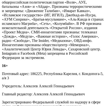
общероссийская политическая партия «Воля», АУЕ,
батальоны «Азов» и «Айдар». Признаны террористическими
и запрещены: «Движение Талибан», «Имарат Кавказ»,
«Исламское государство» (ИГ, ИГИЛ), Джебхад-ан-Нусра,
«АУМ Синрике», «Братья-мусульмане», «Аль-Каида в странах
исламского Магриба», «Сеть», «Колумбайн». В РФ признана
нежелательной деятельность «Открытой России», издания
«Проект Медиа». СМИ-иноагентами признаны: телеканал
«Дождь», «Медуза», «Важные истории», «Голос Америки»,
радио «Свобода», The Insider, «Медиазона», ОВД-инфо.
Иноагентами признаны общество/центр «Мемориал»,
«Аналитический Центр Юрия Левады», Сахаровский центр.
Instagram и Facebook (Metа) запрещены в Российской
Федерации за экстремизм.
16+
Почтовый адрес: 186225, Республика Карелия, г. Кондопога-5,
а/я 3
Учредитель: Алексеев Алексей Геннадьевич
Главный редактор: Алексеев Алексей Геннадьевич
Зарегистрировано Федеральной службой по надзору в сфере