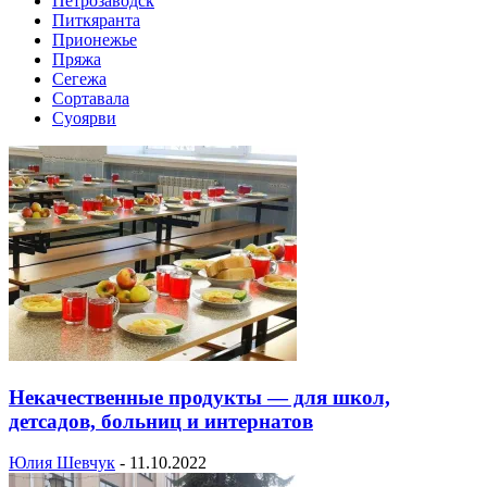
Петрозаводск
Питкяранта
Прионежье
Пряжа
Сегежа
Сортавала
Суоярви
Некачественные продукты — для школ,
детсадов, больниц и интернатов
Юлия Шевчук
-
11.10.2022