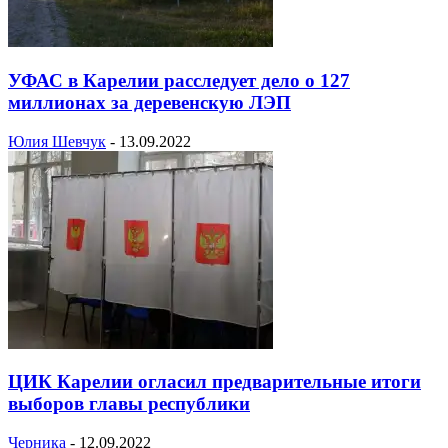
УФАС в Карелии расследует дело о 127
миллионах за деревенскую ЛЭП
Юлия Шевчук
-
13.09.2022
ЦИК Карелии огласил предварительные итоги
выборов главы республики
Черника
-
12.09.2022