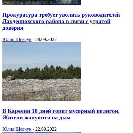
Прокуратура требует уволить руководителей
Лахденпохского района в связи с утратой
доверия
Юлия Шевчук
-
28.09.2022
В Карелии 10 дней горит мусорный полигон.
Жители жалуются на дым
Юлия Шевчук
-
22.09.2022