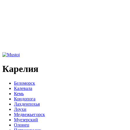
Карелия
Беломорск
Калевала
Кемь
Кондопога
Лахденпохья
Лоухи
Медвежьегорск
Муезерский
Олонец