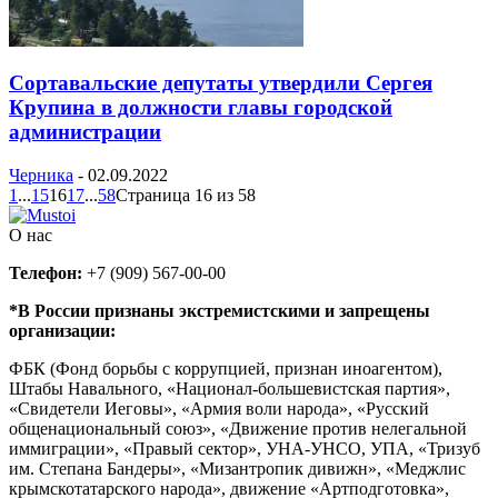
Сортавальские депутаты утвердили Сергея
Крупина в должности главы городской
администрации
Черника
-
02.09.2022
1
...
15
16
17
...
58
Страница 16 из 58
О нас
Телефон:
+7 (909) 567-00-00
*В России признаны экстремистскими и запрещены
организации:
ФБК (Фонд борьбы с коррупцией, признан иноагентом),
Штабы Навального, «Национал-большевистская партия»,
«Свидетели Иеговы», «Армия воли народа», «Русский
общенациональный союз», «Движение против нелегальной
иммиграции», «Правый сектор», УНА-УНСО, УПА, «Тризуб
им. Степана Бандеры», «Мизантропик дивижн», «Меджлис
крымскотатарского народа», движение «Артподготовка»,