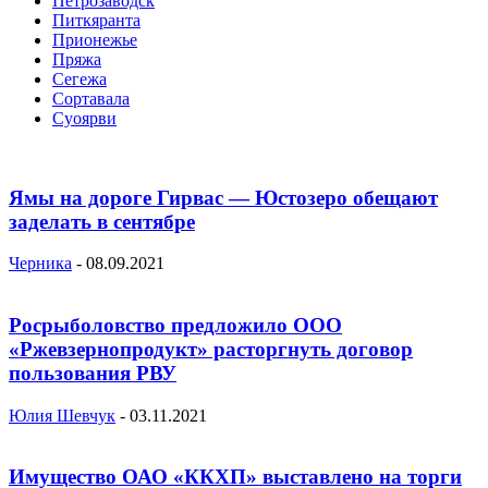
Петрозаводск
Питкяранта
Прионежье
Пряжа
Сегежа
Сортавала
Суоярви
Ямы на дороге Гирвас — Юстозеро обещают
заделать в сентябре
Черника
-
08.09.2021
Росрыболовство предложило ООО
«Ржевзернопродукт» расторгнуть договор
пользования РВУ
Юлия Шевчук
-
03.11.2021
Имущество ОАО «ККХП» выставлено на торги