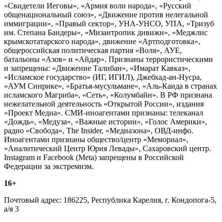
«Свидетели Иеговы», «Армия воли народа», «Русский
общенациональный союз», «Движение против нелегальной
иммиграции», «Правый сектор», УНА-УНСО, УПА, «Тризуб
им. Степана Бандеры», «Мизантропик дивижн», «Меджлис
крымскотатарского народа», движение «Артподготовка»,
общероссийская политическая партия «Воля», АУЕ,
батальоны «Азов» и «Айдар». Признаны террористическими
и запрещены: «Движение Талибан», «Имарат Кавказ»,
«Исламское государство» (ИГ, ИГИЛ), Джебхад-ан-Нусра,
«АУМ Синрике», «Братья-мусульмане», «Аль-Каида в странах
исламского Магриба», «Сеть», «Колумбайн». В РФ признана
нежелательной деятельность «Открытой России», издания
«Проект Медиа». СМИ-иноагентами признаны: телеканал
«Дождь», «Медуза», «Важные истории», «Голос Америки»,
радио «Свобода», The Insider, «Медиазона», ОВД-инфо.
Иноагентами признаны общество/центр «Мемориал»,
«Аналитический Центр Юрия Левады», Сахаровский центр.
Instagram и Facebook (Metа) запрещены в Российской
Федерации за экстремизм.
16+
Почтовый адрес: 186225, Республика Карелия, г. Кондопога-5,
а/я 3