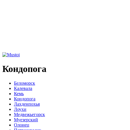
Кондопога
Беломорск
Калевала
Кемь
Кондопога
Лахденпохья
Лоухи
Медвежьегорск
Муезерский
Олонец