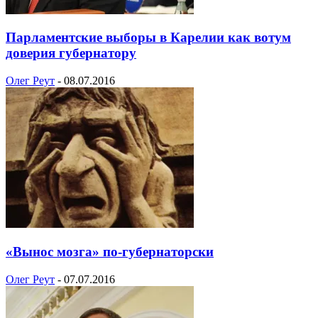
Парламентские выборы в Карелии как вотум
доверия губернатору
Олег Реут
-
08.07.2016
«Вынос мозга» по-губернаторски
Олег Реут
-
07.07.2016