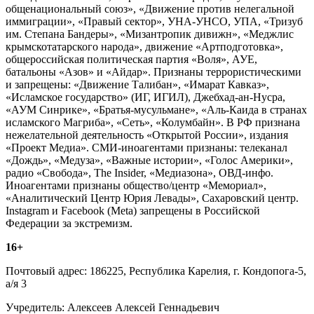
общенациональный союз», «Движение против нелегальной
иммиграции», «Правый сектор», УНА-УНСО, УПА, «Тризуб
им. Степана Бандеры», «Мизантропик дивижн», «Меджлис
крымскотатарского народа», движение «Артподготовка»,
общероссийская политическая партия «Воля», АУЕ,
батальоны «Азов» и «Айдар». Признаны террористическими
и запрещены: «Движение Талибан», «Имарат Кавказ»,
«Исламское государство» (ИГ, ИГИЛ), Джебхад-ан-Нусра,
«АУМ Синрике», «Братья-мусульмане», «Аль-Каида в странах
исламского Магриба», «Сеть», «Колумбайн». В РФ признана
нежелательной деятельность «Открытой России», издания
«Проект Медиа». СМИ-иноагентами признаны: телеканал
«Дождь», «Медуза», «Важные истории», «Голос Америки»,
радио «Свобода», The Insider, «Медиазона», ОВД-инфо.
Иноагентами признаны общество/центр «Мемориал»,
«Аналитический Центр Юрия Левады», Сахаровский центр.
Instagram и Facebook (Metа) запрещены в Российской
Федерации за экстремизм.
16+
Почтовый адрес: 186225, Республика Карелия, г. Кондопога-5,
а/я 3
Учредитель: Алексеев Алексей Геннадьевич