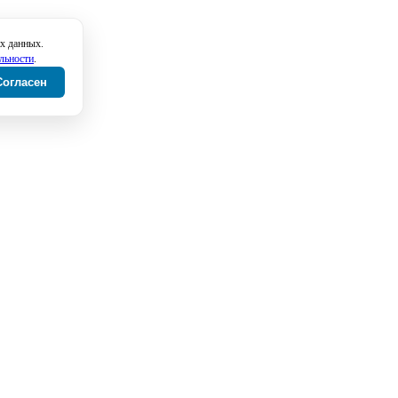
х данных.
льности
.
Согласен