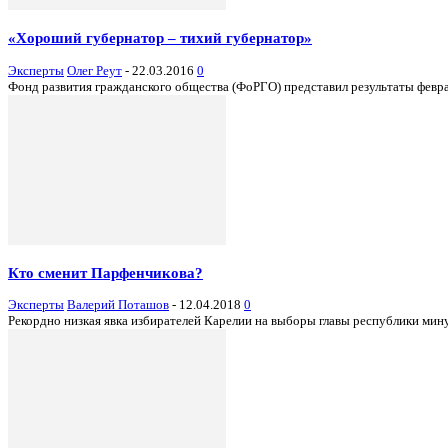
«Хороший губернатор – тихий губернатор»
Эксперты
Олег Реут
-
22.03.2016
0
Фонд развития гражданского общества (ФоРГО) представил результаты феврал
Кто сменит Парфенчикова?
Эксперты
Валерий Поташов
-
12.04.2018
0
Рекордно низкая явка избирателей Карелии на выборы главы республики мину