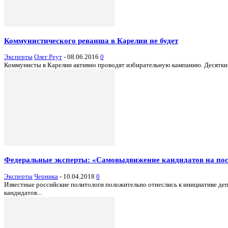
Коммунистического реванша в Карелии не будет
Эксперты
Олег Реут
-
08.06.2016
0
Коммунисты в Карелии активно проводят избирательную кампанию. Десятки 
Федеральные эксперты: «Самовыдвижение кандидатов на пос
Эксперты
Черника
-
10.04.2018
0
Известные российские политологи положительно отнеслись к инициативе де
кандидатов...