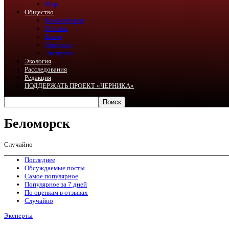
Мир
Общество
Комментарии
Мнения
Блоги
Перепост
Эксперты
Экология
Расследования
Редакция
ПОДДЕРЖАТЬ ПРОЕКТ «ЧЕРНИКА»
Беломорск
Случайно
Последнее
Обсуждаемые посты
Самое популярное
Популярное за 7 дней
По оценкам в отзывах
Случайно
Эксперты