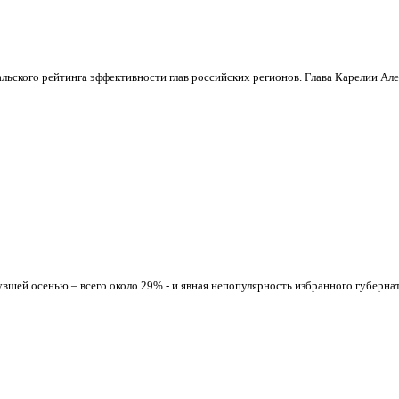
ьского рейтинга эффективности глав российских регионов. Глава Карелии Алек
вшей осенью – всего около 29% - и явная непопулярность избранного губернат