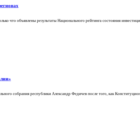
регионах
лько что объявлены результаты Национального рейтинга состояния инвестицио
елии»
льного собрания республики Александр Федичев после того, как Конституцион