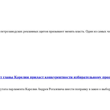
петрозаводских рекламных щитов призывают менять власть. Один из самых чи
т главы Карелии придаст конкурентности избирательному про
путата парламента Карелии Андрея Рогалевича внести поправку в закон о вы