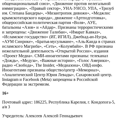
общенациональный союз», «Движение против нелегальной
иммиграции», «Правый сектор», УНА-УНСО, УПА, «Тризуб
им. Степана Бандеры», «Мизантропик дивижн», «Меджлис
крымскотатарского народа», движение «Артподготовка»,
общероссийская политическая партия «Воля», АУЕ,
батальоны «Азов» и «Айдар». Признаны террористическими
и запрещены: «Движение Талибан», «Имарат Кавказ»,
«Исламское государство» (ИГ, ИГИЛ), Джебхад-ан-Нусра,
«АУМ Синрике», «Братья-мусульмане», «Аль-Каида в странах
исламского Магриба», «Сеть», «Колумбайн». В РФ признана
нежелательной деятельность «Открытой России», издания
«Проект Медиа». СМИ-иноагентами признаны: телеканал
«Дождь», «Медуза», «Важные истории», «Голос Америки»,
радио «Свобода», The Insider, «Медиазона», ОВД-инфо.
Иноагентами признаны общество/центр «Мемориал»,
«Аналитический Центр Юрия Левады», Сахаровский центр.
Instagram и Facebook (Metа) запрещены в Российской
Федерации за экстремизм.
16+
Почтовый адрес: 186225, Республика Карелия, г. Кондопога-5,
а/я 3
Учредитель: Алексеев Алексей Геннадьевич