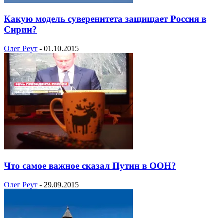
Какую модель суверенитета защищает Россия в
Сирии?
Олег Реут
-
01.10.2015
Что самое важное сказал Путин в ООН?
Олег Реут
-
29.09.2015