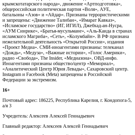
крымскотатарского народа», движение «Артподготовка»,
общероссийская политическая партия «Воля», АУЕ,
батальоны «Азов» и «Айдар». Признаны террористическими
и запрещены: «Движение Талибан», «Имарат Кавказ»,
«Исламское государство» (ИГ, ИГИЛ), Джебхад-ан-Нусра,
«АУМ Синрике», «Братья-мусульмане», «Аль-Каида в странах
исламского Магриба», «Сеть», «Колумбайн». В РФ признана
нежелательной деятельность «Открытой России», издания
«Проект Медиа». СМИ-иноагентами признаны: телеканал
«Дождь», «Медуза», «Важные истории», «Голос Америки»,
радио «Свобода», The Insider, «Медиазона», ОВД-инфо.
Иноагентами признаны общество/центр «Мемориал»,
«Аналитический Центр Юрия Левады», Сахаровский центр.
Instagram и Facebook (Metа) запрещены в Российской
Федерации за экстремизм.
16+
Почтовый адрес: 186225, Республика Карелия, г. Кондопога-5,
а/я 3
Учредитель: Алексеев Алексей Геннадьевич
Главный редактор: Алексеев Алексей Геннадьевич