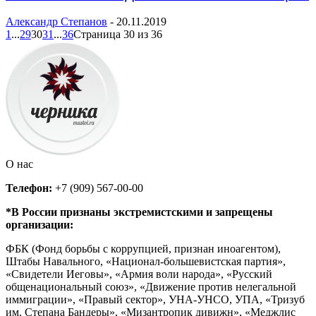
Александр Степанов
-
20.11.2019
1
...
29
30
31
...
36
Страница 30 из 36
О нас
Телефон:
+7 (909) 567-00-00
*В России признаны экстремистскими и запрещены
организации:
ФБК (Фонд борьбы с коррупцией, признан иноагентом),
Штабы Навального, «Национал-большевистская партия»,
«Свидетели Иеговы», «Армия воли народа», «Русский
общенациональный союз», «Движение против нелегальной
иммиграции», «Правый сектор», УНА-УНСО, УПА, «Тризуб
им. Степана Бандеры», «Мизантропик дивижн», «Меджлис