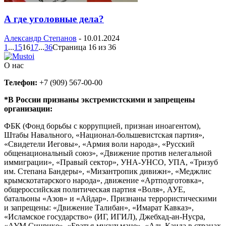
А где уголовные дела?
Александр Степанов
-
10.01.2024
1
...
15
16
17
...
36
Страница 16 из 36
О нас
Телефон:
+7 (909) 567-00-00
*В России признаны экстремистскими и запрещены
организации:
ФБК (Фонд борьбы с коррупцией, признан иноагентом),
Штабы Навального, «Национал-большевистская партия»,
«Свидетели Иеговы», «Армия воли народа», «Русский
общенациональный союз», «Движение против нелегальной
иммиграции», «Правый сектор», УНА-УНСО, УПА, «Тризуб
им. Степана Бандеры», «Мизантропик дивижн», «Меджлис
крымскотатарского народа», движение «Артподготовка»,
общероссийская политическая партия «Воля», АУЕ,
батальоны «Азов» и «Айдар». Признаны террористическими
и запрещены: «Движение Талибан», «Имарат Кавказ»,
«Исламское государство» (ИГ, ИГИЛ), Джебхад-ан-Нусра,
«АУМ Синрике», «Братья-мусульмане», «Аль-Каида в странах