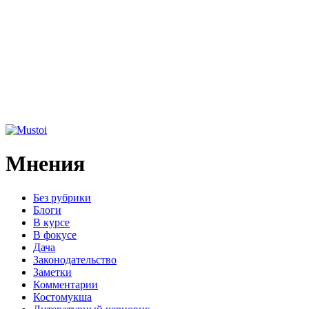
Мнения
Без рубрики
Блоги
В курсе
В фокусе
Дача
Законодательство
Заметки
Комментарии
Костомукша