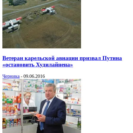
Ветеран карельской авиации призвал Путина
«остановить Худилайнена»
Черника
-
09.06.2016