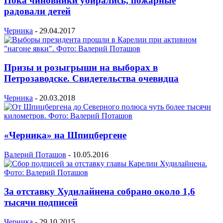
Пока чиновники убирались, пожарные
радовали детей
Черника
-
29.04.2017
Призы и розыгрыши на выборах в
Петрозаводске. Свидетельства очевидца
Черника
-
20.03.2018
«Черника» на Шпицбергене
Валерий Поташов
-
10.05.2016
За отставку Худилайнена собрано около 1,6
тысячи подписей
Черника
-
29.10.2015