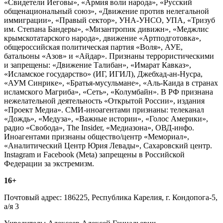
«Свидетели Иеговы», «Армия воли народа», «Русский
общенациональный союз», «Движение против нелегальной
иммиграции», «Правый сектор», УНА-УНСО, УПА, «Тризуб
им. Степана Бандеры», «Мизантропик дивижн», «Меджлис
крымскотатарского народа», движение «Артподготовка»,
общероссийская политическая партия «Воля», АУЕ,
батальоны «Азов» и «Айдар». Признаны террористическими
и запрещены: «Движение Талибан», «Имарат Кавказ»,
«Исламское государство» (ИГ, ИГИЛ), Джебхад-ан-Нусра,
«АУМ Синрике», «Братья-мусульмане», «Аль-Каида в странах
исламского Магриба», «Сеть», «Колумбайн». В РФ признана
нежелательной деятельность «Открытой России», издания
«Проект Медиа». СМИ-иноагентами признаны: телеканал
«Дождь», «Медуза», «Важные истории», «Голос Америки»,
радио «Свобода», The Insider, «Медиазона», ОВД-инфо.
Иноагентами признаны общество/центр «Мемориал»,
«Аналитический Центр Юрия Левады», Сахаровский центр.
Instagram и Facebook (Metа) запрещены в Российской
Федерации за экстремизм.
16+
Почтовый адрес: 186225, Республика Карелия, г. Кондопога-5,
а/я 3