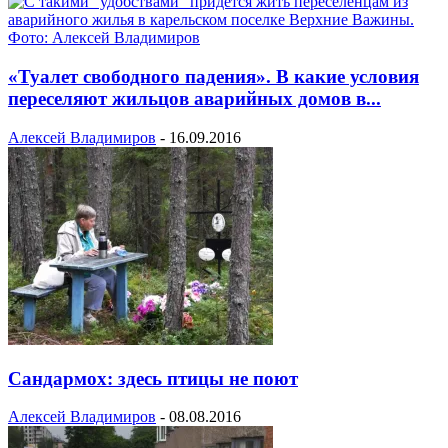
«Туалет свободного падения». В какие условия
переселяют жильцов аварийных домов в...
Алексей Владимиров
-
16.09.2016
Сандармох: здесь птицы не поют
Алексей Владимиров
-
08.08.2016