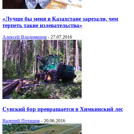
«Лучше бы меня в Казахстане зарезали, чем
терпеть такие издевательства»
Алексей Владимиров
-
27.07.2016
Сунский бор превращается в Химкинский лес
Валерий Поташов
-
20.06.2016