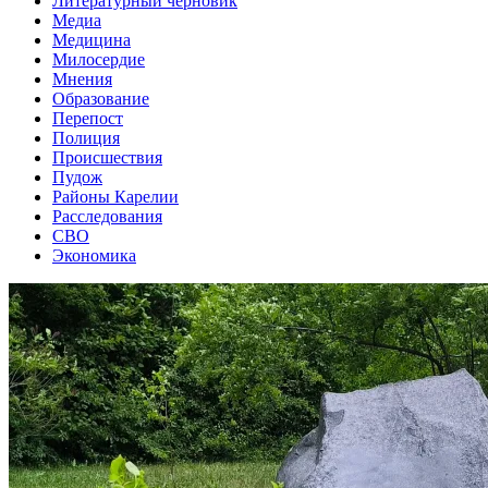
Литературный черновик
Медиа
Медицина
Милосердие
Мнения
Образование
Перепост
Полиция
Происшествия
Пудож
Районы Карелии
Расследования
СВО
Экономика