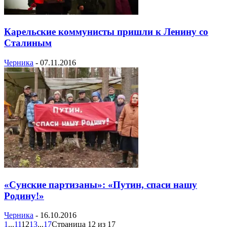
Карельские коммунисты пришли к Ленину со
Сталиным
Черника
-
07.11.2016
«Сунские партизаны»: «Путин, спаси нашу
Родину!»
Черника
-
16.10.2016
1
...
11
12
13
...
17
Страница 12 из 17