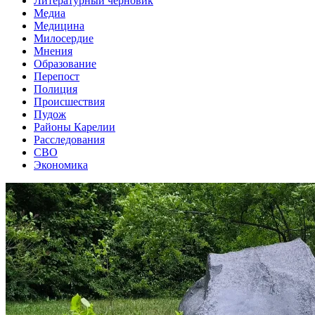
Литературный черновик
Медиа
Медицина
Милосердие
Мнения
Образование
Перепост
Полиция
Происшествия
Пудож
Районы Карелии
Расследования
СВО
Экономика