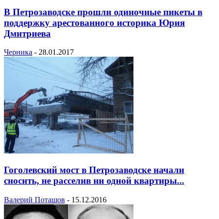
В Петрозаводске прошли одиночные пикеты в
поддержку арестованного историка Юрия
Дмитриева
Черника
-
28.01.2017
Гоголевский мост в Петрозаводске начали
сносить, не расселив ни одной квартиры...
Валерий Поташов
-
15.12.2016