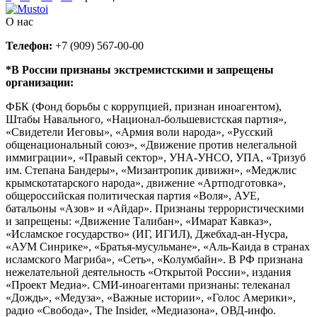
О нас
Телефон:
+7 (909) 567-00-00
*В России признаны экстремистскими и запрещены
организации:
ФБК (Фонд борьбы с коррупцией, признан иноагентом),
Штабы Навального, «Национал-большевистская партия»,
«Свидетели Иеговы», «Армия воли народа», «Русский
общенациональный союз», «Движение против нелегальной
иммиграции», «Правый сектор», УНА-УНСО, УПА, «Тризуб
им. Степана Бандеры», «Мизантропик дивижн», «Меджлис
крымскотатарского народа», движение «Артподготовка»,
общероссийская политическая партия «Воля», АУЕ,
батальоны «Азов» и «Айдар». Признаны террористическими
и запрещены: «Движение Талибан», «Имарат Кавказ»,
«Исламское государство» (ИГ, ИГИЛ), Джебхад-ан-Нусра,
«АУМ Синрике», «Братья-мусульмане», «Аль-Каида в странах
исламского Магриба», «Сеть», «Колумбайн». В РФ признана
нежелательной деятельность «Открытой России», издания
«Проект Медиа». СМИ-иноагентами признаны: телеканал
«Дождь», «Медуза», «Важные истории», «Голос Америки»,
радио «Свобода», The Insider, «Медиазона», ОВД-инфо.