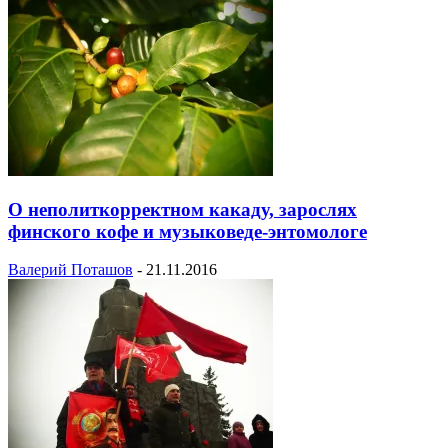
О неполиткорректном какаду, зарослях
финского кофе и музыковеде-энтомологе
Валерий Поташов
-
21.11.2016