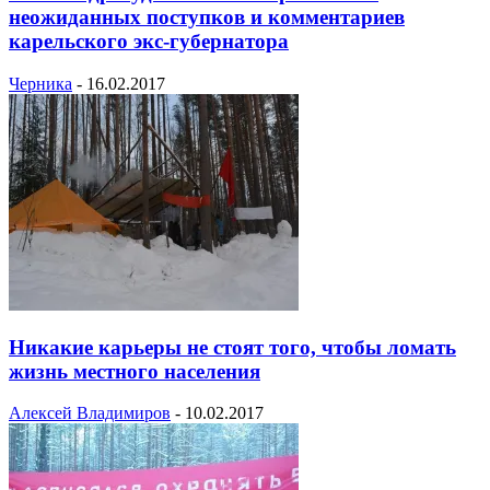
неожиданных поступков и комментариев
карельского экс-губернатора
Черника
-
16.02.2017
Никакие карьеры не стоят того, чтобы ломать
жизнь местного населения
Алексей Владимиров
-
10.02.2017