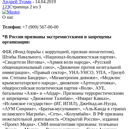
Андрей Туоми
-
14.04.2019
1
2
3
Страница 2 из 3
О нас
Телефон:
+7 (909) 567-00-00
*В России признаны экстремистскими и запрещены
организации:
ФБК (Фонд борьбы с коррупцией, признан иноагентом),
Штабы Навального, «Национал-большевистская партия»,
«Свидетели Иеговы», «Армия воли народа», «Русский
общенациональный союз», «Движение против нелегальной
иммиграции», «Правый сектор», УНА-УНСО, УПА, «Тризуб
им. Степана Бандеры», «Мизантропик дивижн», «Меджлис
крымскотатарского народа», движение «Артподготовка»,
общероссийская политическая партия «Воля», АУЕ,
батальоны «Азов» и «Айдар». Признаны террористическими
и запрещены: «Движение Талибан», «Имарат Кавказ»,
«Исламское государство» (ИГ, ИГИЛ), Джебхад-ан-Нусра,
«АУМ Синрике», «Братья-мусульмане», «Аль-Каида в странах
исламского Магриба», «Сеть», «Колумбайн». В РФ признана
нежелательной деятельность «Открытой России», издания
«Проект Медиа». СМИ-иноагентами признаны: телеканал