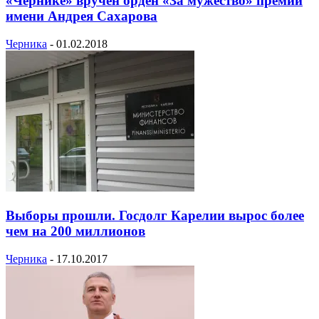
«Чернике» вручен орден «За мужество» премии
имени Андрея Сахарова
Черника
-
01.02.2018
Выборы прошли. Госдолг Карелии вырос более
чем на 200 миллионов
Черника
-
17.10.2017