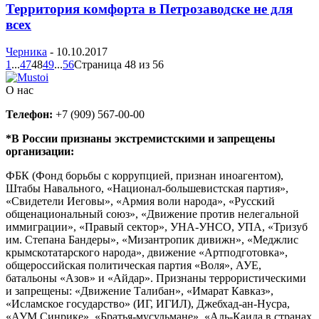
Территория комфорта в Петрозаводске не для
всех
Черника
-
10.10.2017
1
...
47
48
49
...
56
Страница 48 из 56
О нас
Телефон:
+7 (909) 567-00-00
*В России признаны экстремистскими и запрещены
организации:
ФБК (Фонд борьбы с коррупцией, признан иноагентом),
Штабы Навального, «Национал-большевистская партия»,
«Свидетели Иеговы», «Армия воли народа», «Русский
общенациональный союз», «Движение против нелегальной
иммиграции», «Правый сектор», УНА-УНСО, УПА, «Тризуб
им. Степана Бандеры», «Мизантропик дивижн», «Меджлис
крымскотатарского народа», движение «Артподготовка»,
общероссийская политическая партия «Воля», АУЕ,
батальоны «Азов» и «Айдар». Признаны террористическими
и запрещены: «Движение Талибан», «Имарат Кавказ»,
«Исламское государство» (ИГ, ИГИЛ), Джебхад-ан-Нусра,
«АУМ Синрике», «Братья-мусульмане», «Аль-Каида в странах