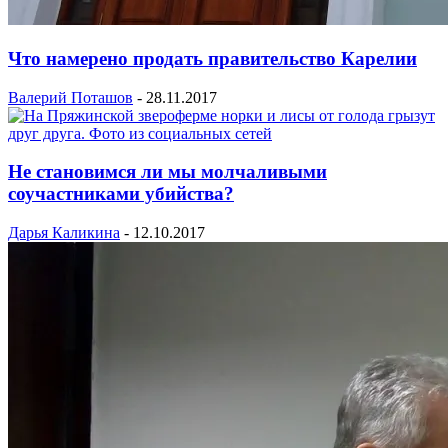
Что намерено продать правительство Карелии
Валерий Поташов
-
28.11.2017
Не становимся ли мы молчаливыми
соучастниками убийства?
Дарья Каликина
-
12.10.2017