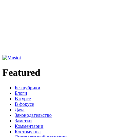
Featured
Без рубрики
Блоги
В курсе
В фокусе
Дача
Законодательство
Заметки
Комментарии
Костомукша