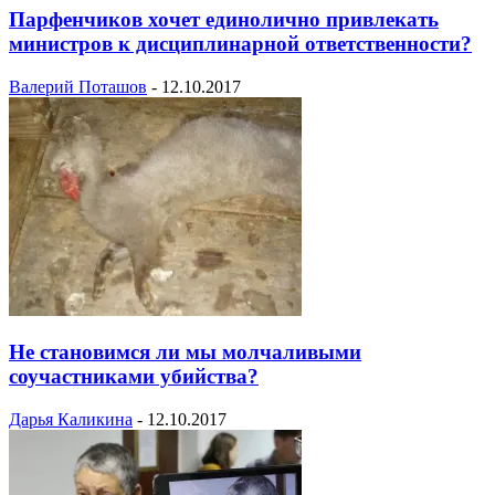
Парфенчиков хочет единолично привлекать
министров к дисциплинарной ответственности?
Валерий Поташов
-
12.10.2017
Не становимся ли мы молчаливыми
соучастниками убийства?
Дарья Каликина
-
12.10.2017