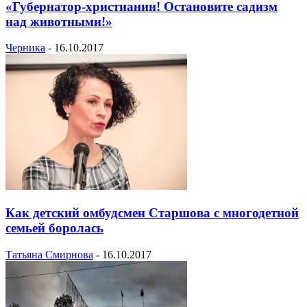
«Губернатор-христианин! Остановите садизм
над животными!»
Черника
-
16.10.2017
Как детский омбудсмен Старшова с многодетной
семьей боролась
Татьяна Смирнова
-
16.10.2017