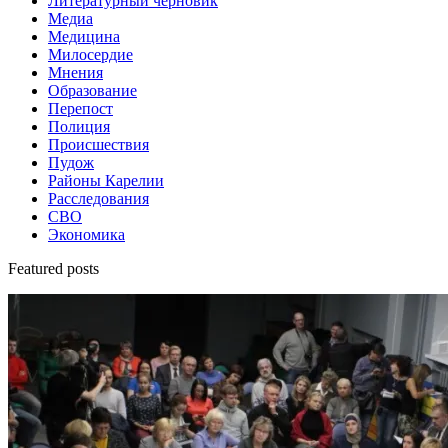
Литературный черновик
Медиа
Медицина
Милосердие
Мнения
Образование
Перепост
Полиция
Происшествия
Пудож
Районы Карелии
Расследования
СВО
Экономика
Featured posts