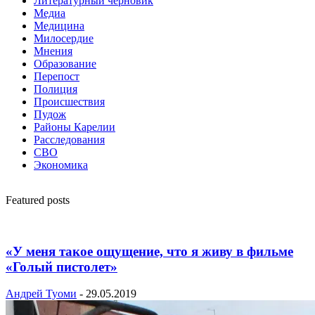
Литературный черновик
Медиа
Медицина
Милосердие
Мнения
Образование
Перепост
Полиция
Происшествия
Пудож
Районы Карелии
Расследования
СВО
Экономика
Featured posts
«У меня такое ощущение, что я живу в фильме
«Голый пистолет»
Андрей Туоми
-
29.05.2019