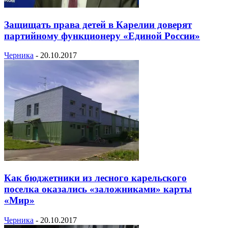
Защищать права детей в Карелии доверят
партийному функционеру «Единой России»
Черника
-
20.10.2017
Как бюджетники из лесного карельского
поселка оказались «заложниками» карты
«Мир»
Черника
-
20.10.2017