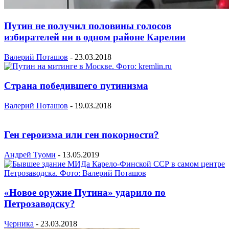
Путин не получил половины голосов
избирателей ни в одном районе Карелии
Валерий Поташов
-
23.03.2018
Страна победившего путинизма
Валерий Поташов
-
19.03.2018
Ген героизма или ген покорности?
Андрей Туоми
-
13.05.2019
«Новое оружие Путина» ударило по
Петрозаводску?
Черника
-
23.03.2018