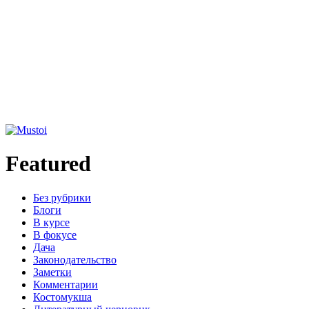
Featured
Без рубрики
Блоги
В курсе
В фокусе
Дача
Законодательство
Заметки
Комментарии
Костомукша