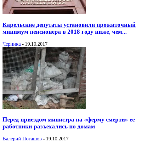
Карельские депутаты установили прожиточный
минимум пенсионера в 2018 году ниже, чем...
Черника
-
19.10.2017
Перед приездом министра на «ферму смерти» ее
работники разъехались по домам
Валерий Поташов
-
19.10.2017