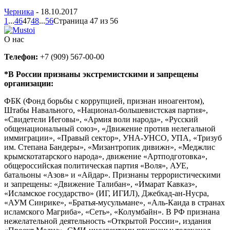
Черника
-
18.10.2017
1
...
46
47
48
...
56
Страница 47 из 56
О нас
Телефон:
+7 (909) 567-00-00
*В России признаны экстремистскими и запрещены
организации:
ФБК (Фонд борьбы с коррупцией, признан иноагентом),
Штабы Навального, «Национал-большевистская партия»,
«Свидетели Иеговы», «Армия воли народа», «Русский
общенациональный союз», «Движение против нелегальной
иммиграции», «Правый сектор», УНА-УНСО, УПА, «Тризуб
им. Степана Бандеры», «Мизантропик дивижн», «Меджлис
крымскотатарского народа», движение «Артподготовка»,
общероссийская политическая партия «Воля», АУЕ,
батальоны «Азов» и «Айдар». Признаны террористическими
и запрещены: «Движение Талибан», «Имарат Кавказ»,
«Исламское государство» (ИГ, ИГИЛ), Джебхад-ан-Нусра,
«АУМ Синрике», «Братья-мусульмане», «Аль-Каида в странах
исламского Магриба», «Сеть», «Колумбайн». В РФ признана
нежелательной деятельность «Открытой России», издания