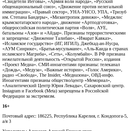
«Свидетели Иеговы», «Армия воли народа», «Русский
общенациональный союз», «Движение против нелегальной
иммиграции», «Правый сектор», УНА-УНСО, УПА, «Тризуб
им. Степана Бандеры», «Мизантропик дивижн», «Меджлис
крымскотатарского народа», движение «Артподготовка»,
общероссийская политическая партия «Воля», АУЕ,
батальоны «Азов» и «Айдар». Признаны террористическими
и запрещены: «Движение Талибан», «Имарат Кавказ»,
«Исламское государство» (ИГ, ИГИЛ), Джебхад-ан-Нусра,
«АУМ Синрике», «Братья-мусульмане», «Аль-Каида в странах
исламского Магриба», «Сеть», «Колумбайн». В РФ признана
нежелательной деятельность «Открытой России», издания
«Проект Медиа». СМИ-иноагентами признаны: телеканал
«Дождь», «Медуза», «Важные истории», «Голос Америки»,
радио «Свобода», The Insider, «Медиазона», ОВД-инфо.
Иноагентами признаны общество/центр «Мемориал»,
«Аналитический Центр Юрия Левады», Сахаровский центр.
Instagram и Facebook (Metа) запрещены в Российской
Федерации за экстремизм.
16+
Почтовый адрес: 186225, Республика Карелия, г. Кондопога-5,
а/я 3