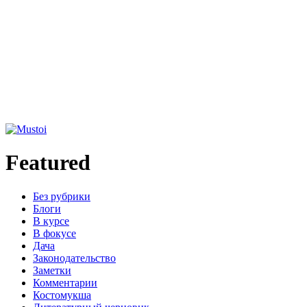
Featured
Без рубрики
Блоги
В курсе
В фокусе
Дача
Законодательство
Заметки
Комментарии
Костомукша