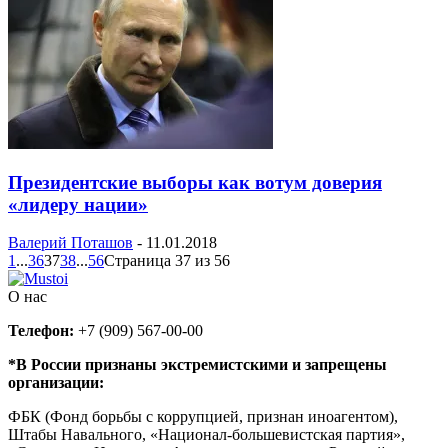
Президентские выборы как вотум доверия
«лидеру нации»
Валерий Поташов
-
11.01.2018
1
...
36
37
38
...
56
Страница 37 из 56
О нас
Телефон:
+7 (909) 567-00-00
*В России признаны экстремистскими и запрещены
организации:
ФБК (Фонд борьбы с коррупцией, признан иноагентом),
Штабы Навального, «Национал-большевистская партия»,