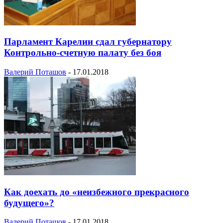
Парламент Карелии сдал губернатору
Контрольно-счетную палату без боя
Валерий Поташов
-
17.01.2018
Как доехать до «неизбежного прекрасного
будущего»?
Валерий Поташов
-
17.01.2018