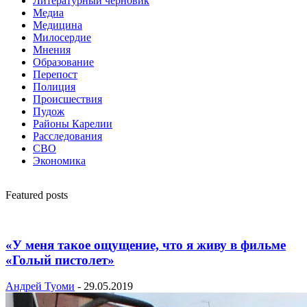
Литературный черновик
Медиа
Медицина
Милосердие
Мнения
Образование
Перепост
Полиция
Происшествия
Пудож
Районы Карелии
Расследования
СВО
Экономика
Featured posts
«У меня такое ощущение, что я живу в фильме
«Голый пистолет»
Андрей Туоми
-
29.05.2019