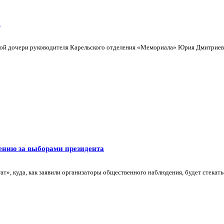
а
ой дочери руководителя Карельского отделения «Мемориала» Юрия Дмитриева,
ению за выборами президента
т», куда, как заявили организаторы общественного наблюдения, будет стекатьс