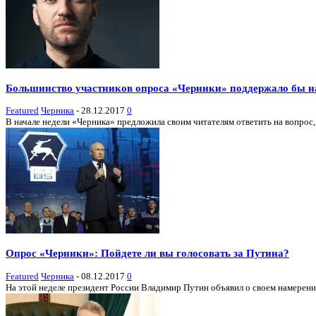
Большинство участников опроса «Черники» поддержало бы н
Featured
Черника
-
28.12.2017
0
В начале недели «Черника» предложила своим читателям ответить на вопрос,
Опрос «Черники»: Пойдете ли вы голосовать за Путина?
Featured
Черника
-
08.12.2017
0
На этой неделе президент России Владимир Путин объявил о своем намерении