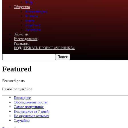
Мир
Общество
Комментарии
Мнения
Блоги
Перепост
Эксперты
Экология
Расследования
Редакция
ПОДДЕРЖАТЬ ПРОЕКТ «ЧЕРНИКА»
Featured
Featured posts
Самое популярное
Последнее
Обсуждаемые посты
Самое популярное
Популярное за 7 дней
По оценкам в отзывах
Случайно