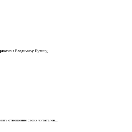
ернативы Владимиру Путину,...
нить отношение своих читателей...