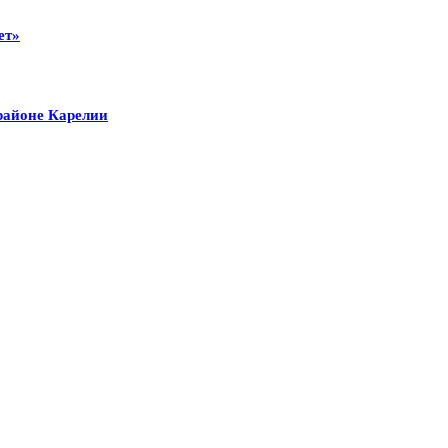
ет»
районе Карелии