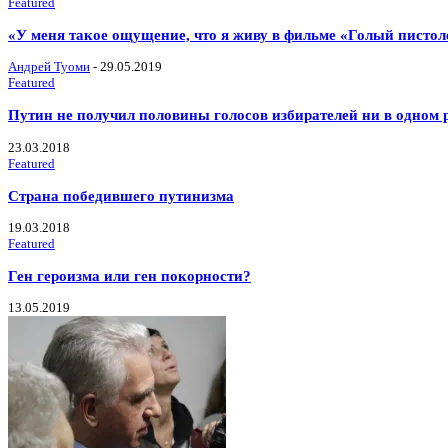
Featured
«У меня такое ощущение, что я живу в фильме «Голый пистол
Андрей Туоми
-
29.05.2019
Featured
Путин не получил половины голосов избирателей ни в одном 
23.03.2018
Featured
Страна победившего путинизма
19.03.2018
Featured
Ген героизма или ген покорности?
13.05.2019