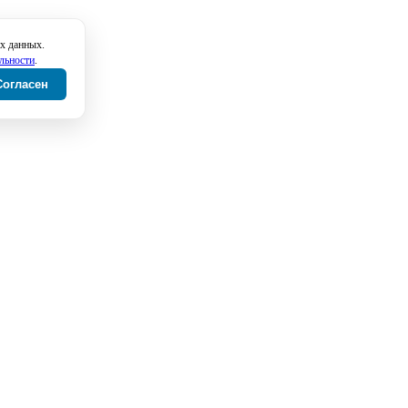
х данных.
льности
.
Согласен