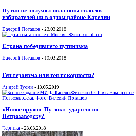
Путин не получил половины голосов
избирателей ни в одном районе Карелии
Валерий Поташов
-
23.03.2018
Страна победившего путинизма
Валерий Поташов
-
19.03.2018
Ген героизма или ген покорности?
Андрей Туоми
-
13.05.2019
«Новое оружие Путина» ударило по
Петрозаводску?
Черника
-
23.03.2018