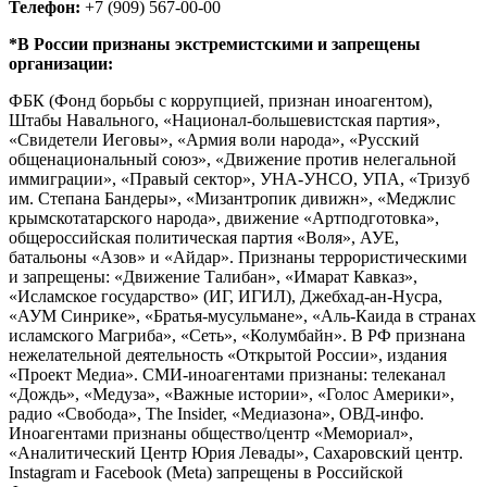
Телефон:
+7 (909) 567-00-00
*В России признаны экстремистскими и запрещены
организации:
ФБК (Фонд борьбы с коррупцией, признан иноагентом),
Штабы Навального, «Национал-большевистская партия»,
«Свидетели Иеговы», «Армия воли народа», «Русский
общенациональный союз», «Движение против нелегальной
иммиграции», «Правый сектор», УНА-УНСО, УПА, «Тризуб
им. Степана Бандеры», «Мизантропик дивижн», «Меджлис
крымскотатарского народа», движение «Артподготовка»,
общероссийская политическая партия «Воля», АУЕ,
батальоны «Азов» и «Айдар». Признаны террористическими
и запрещены: «Движение Талибан», «Имарат Кавказ»,
«Исламское государство» (ИГ, ИГИЛ), Джебхад-ан-Нусра,
«АУМ Синрике», «Братья-мусульмане», «Аль-Каида в странах
исламского Магриба», «Сеть», «Колумбайн». В РФ признана
нежелательной деятельность «Открытой России», издания
«Проект Медиа». СМИ-иноагентами признаны: телеканал
«Дождь», «Медуза», «Важные истории», «Голос Америки»,
радио «Свобода», The Insider, «Медиазона», ОВД-инфо.
Иноагентами признаны общество/центр «Мемориал»,
«Аналитический Центр Юрия Левады», Сахаровский центр.
Instagram и Facebook (Metа) запрещены в Российской