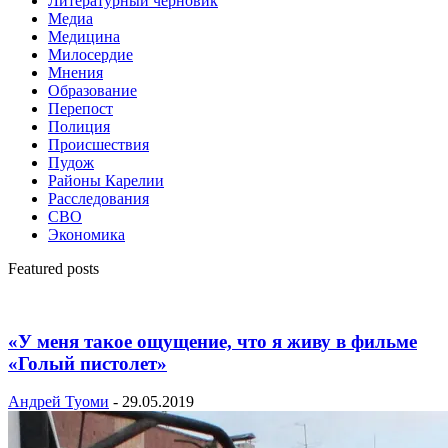
Литературный черновик
Медиа
Медицина
Милосердие
Мнения
Образование
Перепост
Полиция
Происшествия
Пудож
Районы Карелии
Расследования
СВО
Экономика
Featured posts
«У меня такое ощущение, что я живу в фильме
«Голый пистолет»
Андрей Туоми
-
29.05.2019