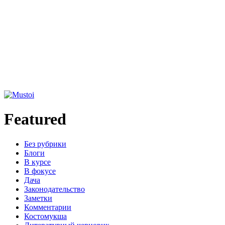
Featured
Без рубрики
Блоги
В курсе
В фокусе
Дача
Законодательство
Заметки
Комментарии
Костомукша