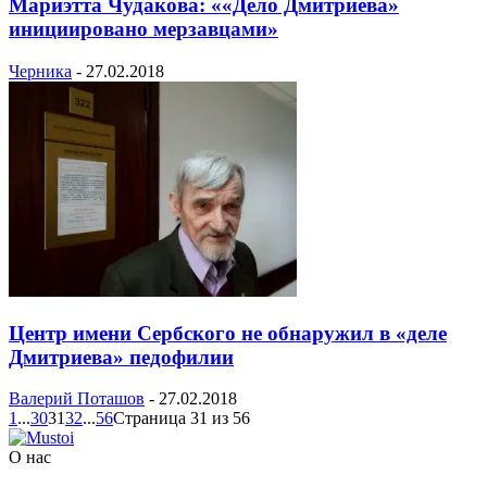
Мариэтта Чудакова: ««Дело Дмитриева»
инициировано мерзавцами»
Черника
-
27.02.2018
Центр имени Сербского не обнаружил в «деле
Дмитриева» педофилии
Валерий Поташов
-
27.02.2018
1
...
30
31
32
...
56
Страница 31 из 56
О нас