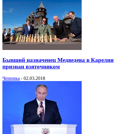
Бывший назначенец Медведева в Карелии
признан взяточником
Черника
-
02.03.2018