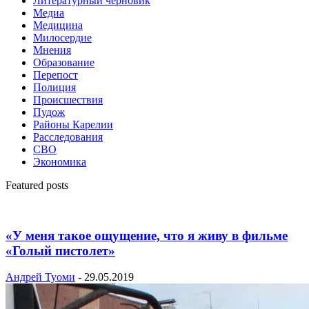
Литературный черновик
Медиа
Медицина
Милосердие
Мнения
Образование
Перепост
Полиция
Происшествия
Пудож
Районы Карелии
Расследования
СВО
Экономика
Featured posts
«У меня такое ощущение, что я живу в фильме
«Голый пистолет»
Андрей Туоми
-
29.05.2019