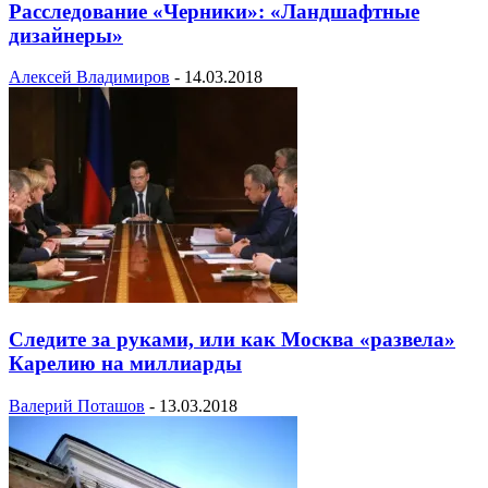
Расследование «Черники»: «Ландшафтные
дизайнеры»
Алексей Владимиров
-
14.03.2018
Следите за руками, или как Москва «развела»
Карелию на миллиарды
Валерий Поташов
-
13.03.2018