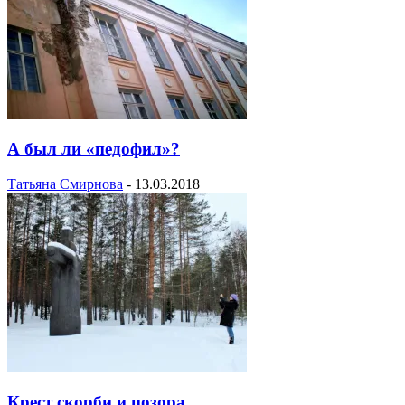
А был ли «педофил»?
Татьяна Смирнова
-
13.03.2018
Крест скорби и позора