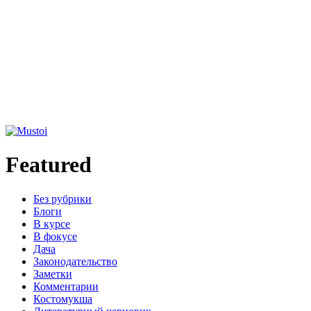
Featured
Без рубрики
Блоги
В курсе
В фокусе
Дача
Законодательство
Заметки
Комментарии
Костомукша