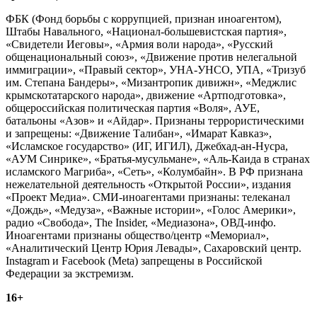
ФБК (Фонд борьбы с коррупцией, признан иноагентом),
Штабы Навального, «Национал-большевистская партия»,
«Свидетели Иеговы», «Армия воли народа», «Русский
общенациональный союз», «Движение против нелегальной
иммиграции», «Правый сектор», УНА-УНСО, УПА, «Тризуб
им. Степана Бандеры», «Мизантропик дивижн», «Меджлис
крымскотатарского народа», движение «Артподготовка»,
общероссийская политическая партия «Воля», АУЕ,
батальоны «Азов» и «Айдар». Признаны террористическими
и запрещены: «Движение Талибан», «Имарат Кавказ»,
«Исламское государство» (ИГ, ИГИЛ), Джебхад-ан-Нусра,
«АУМ Синрике», «Братья-мусульмане», «Аль-Каида в странах
исламского Магриба», «Сеть», «Колумбайн». В РФ признана
нежелательной деятельность «Открытой России», издания
«Проект Медиа». СМИ-иноагентами признаны: телеканал
«Дождь», «Медуза», «Важные истории», «Голос Америки»,
радио «Свобода», The Insider, «Медиазона», ОВД-инфо.
Иноагентами признаны общество/центр «Мемориал»,
«Аналитический Центр Юрия Левады», Сахаровский центр.
Instagram и Facebook (Metа) запрещены в Российской
Федерации за экстремизм.
16+