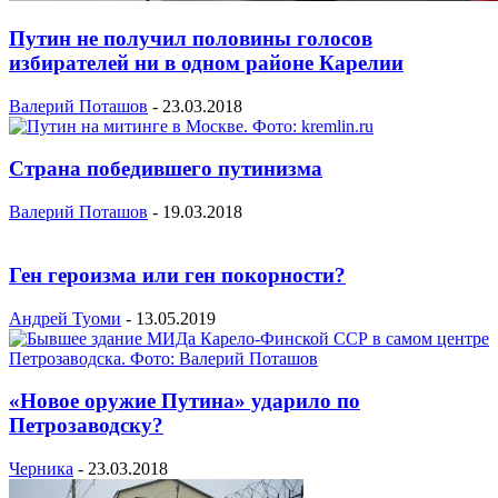
Путин не получил половины голосов
избирателей ни в одном районе Карелии
Валерий Поташов
-
23.03.2018
Страна победившего путинизма
Валерий Поташов
-
19.03.2018
Ген героизма или ген покорности?
Андрей Туоми
-
13.05.2019
«Новое оружие Путина» ударило по
Петрозаводску?
Черника
-
23.03.2018