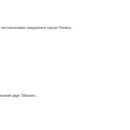
с неутихающим скандалом в городе Олонец...
аезжий цирк "Шапито...