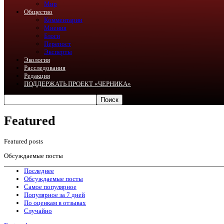
Мир
Общество
Комментарии
Мнения
Блоги
Перепост
Эксперты
Экология
Расследования
Редакция
ПОДДЕРЖАТЬ ПРОЕКТ «ЧЕРНИКА»
Featured
Featured posts
Обсуждаемые посты
Последнее
Обсуждаемые посты
Самое популярное
Популярное за 7 дней
По оценкам в отзывах
Случайно