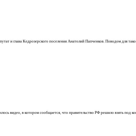
утат и глава Кедрозерского поселения Анатолий Папченков. Поводом для таког
илось видео, в котором сообщается, что правительство РФ решило взять под ко