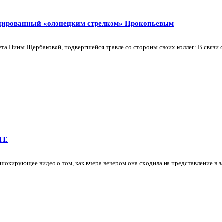
оцированный «олонецким стрелком» Прокопьевым
та Нины Щербаковой, подвергшейся травле со стороны своих коллег: В связи 
Т.
шокирующее видео о том, как вчера вечером она сходила на представление в з