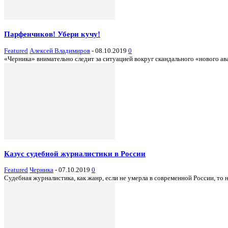
Парфенчиков! Убери кучу!
Featured
Алексей Владимиров
-
08.10.2019
0
«Черника» внимательно следит за ситуацией вокруг скандального «нового ав
Казус судебной журналистики в России
Featured
Черника
-
07.10.2019
0
Судебная журналистика, как жанр, если не умерла в современной России, то на