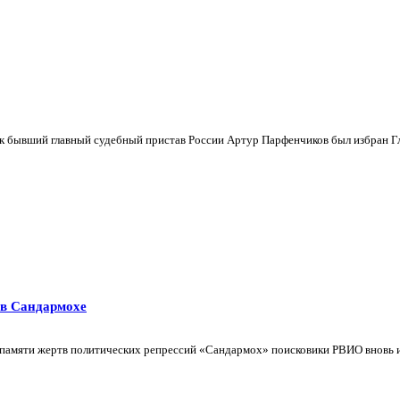
ак бывший главный судебный пристав России Артур Парфенчиков был избран Гл
 в Сандармохе
се памяти жертв политических репрессий «Сандармох» поисковики РВИО вновь 