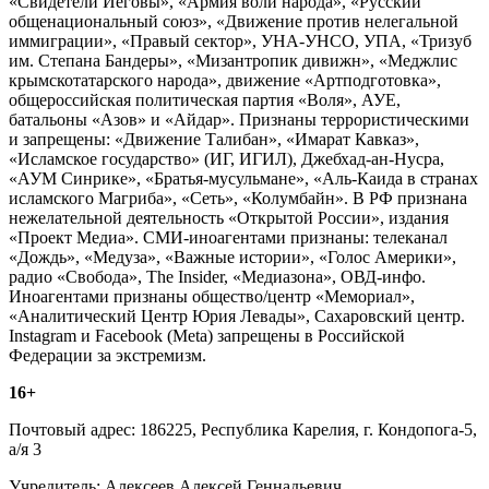
«Свидетели Иеговы», «Армия воли народа», «Русский
общенациональный союз», «Движение против нелегальной
иммиграции», «Правый сектор», УНА-УНСО, УПА, «Тризуб
им. Степана Бандеры», «Мизантропик дивижн», «Меджлис
крымскотатарского народа», движение «Артподготовка»,
общероссийская политическая партия «Воля», АУЕ,
батальоны «Азов» и «Айдар». Признаны террористическими
и запрещены: «Движение Талибан», «Имарат Кавказ»,
«Исламское государство» (ИГ, ИГИЛ), Джебхад-ан-Нусра,
«АУМ Синрике», «Братья-мусульмане», «Аль-Каида в странах
исламского Магриба», «Сеть», «Колумбайн». В РФ признана
нежелательной деятельность «Открытой России», издания
«Проект Медиа». СМИ-иноагентами признаны: телеканал
«Дождь», «Медуза», «Важные истории», «Голос Америки»,
радио «Свобода», The Insider, «Медиазона», ОВД-инфо.
Иноагентами признаны общество/центр «Мемориал»,
«Аналитический Центр Юрия Левады», Сахаровский центр.
Instagram и Facebook (Metа) запрещены в Российской
Федерации за экстремизм.
16+
Почтовый адрес: 186225, Республика Карелия, г. Кондопога-5,
а/я 3
Учредитель: Алексеев Алексей Геннадьевич