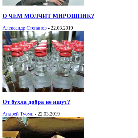
О ЧЕМ МОЛЧИТ МИРОШНИК?
Александр Степанов
-
22.03.2019
От бухла добра не ищут?
Андрей Туоми
-
22.03.2019