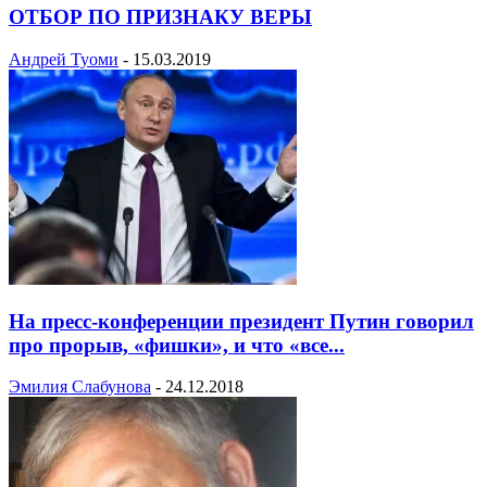
ОТБОР ПО ПРИЗНАКУ ВЕРЫ
Андрей Туоми
-
15.03.2019
На пресс-конференции президент Путин говорил
про прорыв, «фишки», и что «все...
Эмилия Слабунова
-
24.12.2018