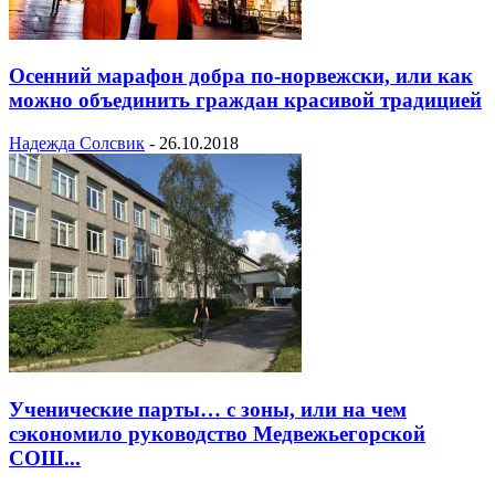
Осенний марафон добра по-норвежски, или как
можно объединить граждан красивой традицией
Надежда Солсвик
-
26.10.2018
Ученические парты… с зоны, или на чем
сэкономило руководство Медвежьегорской
СОШ...