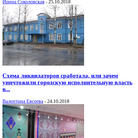
Ирина Соколовская
-
25.10.2018
Схема ликвидаторов сработала, или зачем
уничтожили городскую исполнительную власть
в...
Валентина Евсеева
-
24.10.2018