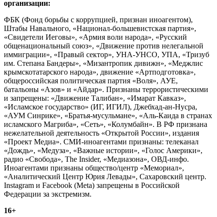
организации:
ФБК (Фонд борьбы с коррупцией, признан иноагентом),
Штабы Навального, «Национал-большевистская партия»,
«Свидетели Иеговы», «Армия воли народа», «Русский
общенациональный союз», «Движение против нелегальной
иммиграции», «Правый сектор», УНА-УНСО, УПА, «Тризуб
им. Степана Бандеры», «Мизантропик дивижн», «Меджлис
крымскотатарского народа», движение «Артподготовка»,
общероссийская политическая партия «Воля», АУЕ,
батальоны «Азов» и «Айдар». Признаны террористическими
и запрещены: «Движение Талибан», «Имарат Кавказ»,
«Исламское государство» (ИГ, ИГИЛ), Джебхад-ан-Нусра,
«АУМ Синрике», «Братья-мусульмане», «Аль-Каида в странах
исламского Магриба», «Сеть», «Колумбайн». В РФ признана
нежелательной деятельность «Открытой России», издания
«Проект Медиа». СМИ-иноагентами признаны: телеканал
«Дождь», «Медуза», «Важные истории», «Голос Америки»,
радио «Свобода», The Insider, «Медиазона», ОВД-инфо.
Иноагентами признаны общество/центр «Мемориал»,
«Аналитический Центр Юрия Левады», Сахаровский центр.
Instagram и Facebook (Metа) запрещены в Российской
Федерации за экстремизм.
16+