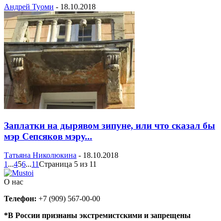
Андрей Туоми
-
18.10.2018
Заплатки на дырявом зипуне, или что сказал бы
мэр Сепсяков мэру...
Татьяна Николюкина
-
18.10.2018
1
...
4
5
6
...
11
Страница 5 из 11
О нас
Телефон:
+7 (909) 567-00-00
*В России признаны экстремистскими и запрещены