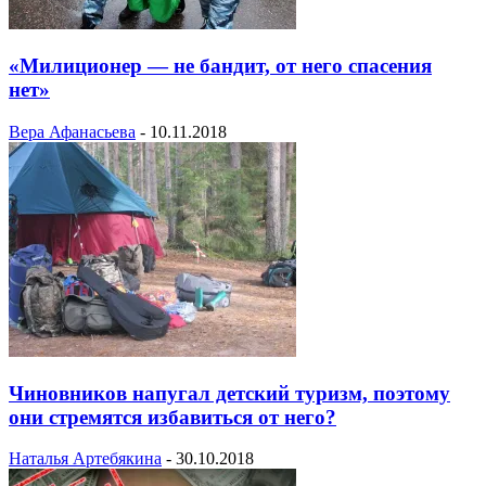
«Милиционер — не бандит, от него спасения
нет»
Вера Афанасьева
-
10.11.2018
Чиновников напугал детский туризм, поэтому
они стремятся избавиться от него?
Наталья Артебякина
-
30.10.2018