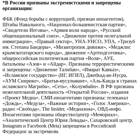
*В России признаны экстремистскими и запрещены
организации:
ФБК (Фонд борьбы с коррупцией, признан иноагентом),
Штабы Навального, «Национал-большевистская партия»,
«Свидетели Иеговы», «Армия воли народа», «Русский
общенациональный союз», «Движение против нелегальной
иммиграции», «Правый сектор», УНА-УНСО, УПА, «Тризуб
им. Степана Бандеры», «Мизантропик дивижн», «Меджлис
крымскотатарского народа», движение «Артподготовка»,
общероссийская политическая партия «Воля», АУЕ,
батальоны «Азов» и «Айдар». Признаны террористическими
и запрещены: «Движение Талибан», «Имарат Кавказ»,
«Исламское государство» (ИГ, ИГИЛ), Джебхад-ан-Нусра,
«АУМ Синрике», «Братья-мусульмане», «Аль-Каида в странах
исламского Магриба», «Сеть», «Колумбайн». В РФ признана
нежелательной деятельность «Открытой России», издания
«Проект Медиа». СМИ-иноагентами признаны: телеканал
«Дождь», «Медуза», «Важные истории», «Голос Америки»,
радио «Свобода», The Insider, «Медиазона», ОВД-инфо.
Иноагентами признаны общество/центр «Мемориал»,
«Аналитический Центр Юрия Левады», Сахаровский центр.
Instagram и Facebook (Metа) запрещены в Российской
Федерации за экстремизм.