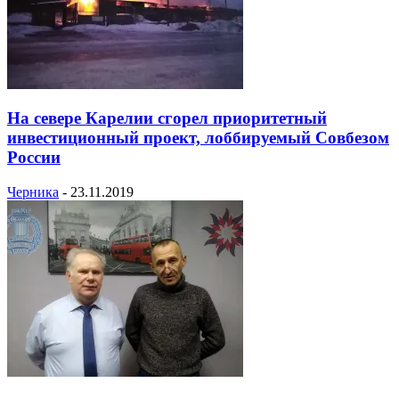
На севере Карелии сгорел приоритетный
инвестиционный проект, лоббируемый Совбезом
России
Черника
-
23.11.2019