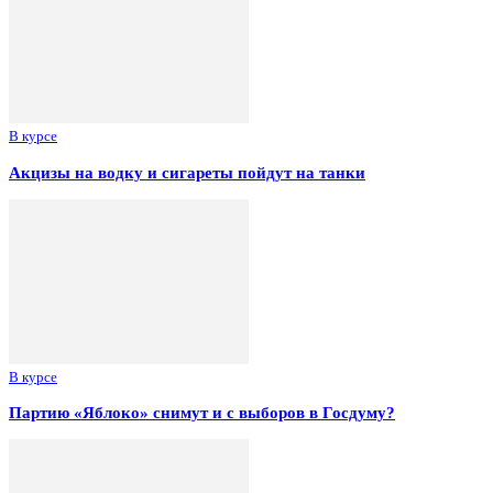
В курсе
Акцизы на водку и сигареты пойдут на танки
В курсе
Партию «Яблоко» снимут и с выборов в Госдуму?