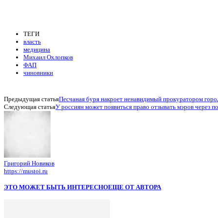
ТЕГИ
власть
медицина
Михаил Охлопков
ФАП
чиновники
Предыдущая статья
Песчаная буря накроет ненавидимый прокуратором горо
Следующая статья
У россиян может появиться право отзывать мэров через по
Григорий Новиков
https://mustoi.ru
ЭТО МОЖЕТ БЫТЬ ИНТЕРЕСНО
ЕЩЕ ОТ АВТОРА