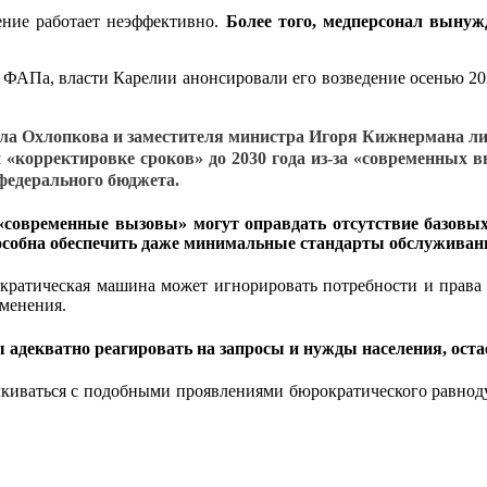
ение работает неэффективно.
Более того, медперсонал вынуж
 ФАПа, власти Карелии анонсировали его возведение осенью 20
ла Охлопкова и заместителя министра Игоря Кижнермана ли
«корректировке сроков» до 2030 года из-за «современных в
 федерального бюджета.
«современные вызовы» могут оправдать отсутствие базовы
пособна обеспечить даже минимальные стандарты обслуживан
кратическая машина может игнорировать потребности и права 
менения.
ы адекватно реагировать на запросы и нужды населения, ост
киваться с подобными проявлениями бюрократического равнодуш