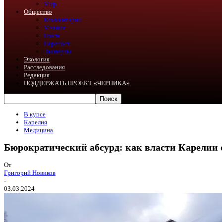
Мир
Общество
Комментарии
Мнения
Блоги
Перепост
Эксперты
Экология
Расследования
Редакция
ПОДДЕРЖАТЬ ПРОЕКТ «ЧЕРНИКА»
В курсе
Карелия
Медицина
Бюрократический абсурд: как власти Карелии
От
Григорий Новиков
-
03.03.2024