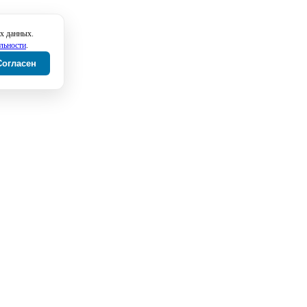
х данных.
льности
.
Согласен