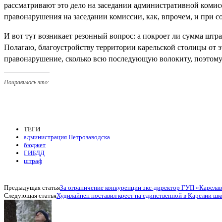
рассматривают это дело на заседании административной комис
правонарушения на заседании комиссии, как, впрочем, и при со
И вот тут возникает резонный вопрос: а покроет ли сумма штр
Полагаю, благоустройству территории карельской столицы от это
правонарушение, сколько всю последующую волокиту, поэтому 
Понравилось это:
ТЕГИ
администрация Петрозаводска
бюджет
ГИБДД
штраф
Предыдущая статья
За ограничение конкуренции экс-директор ГУП «Карела
Следующая статья
Худилайнен поставил крест на единственной в Карелии шк