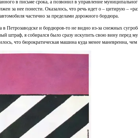
нного в письме срока, а позвонил в управление муниципального 
 должен за нее понести. Оказалось, что речь идет о – цитирую – 
 автомобиля частично за пределами дорожного бордюра.
да в Петрозаводске и бордюров-то не видно из-за снежных сугробо
ый штраф, я собирался было сразу искупить свою вину перед му
илось, что бюрократическая машина куда менее маневренна, чем