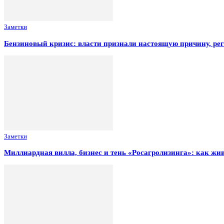
Заметки
Бензиновый кризис: власти признали настоящую причину, ре
Заметки
Миллиардная вилла, бизнес и тень «Росагролизинга»: как ж