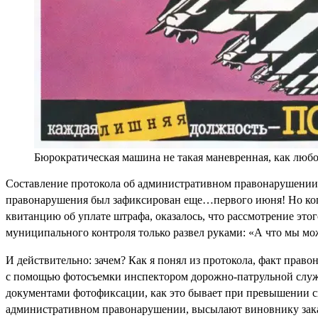
Бюрократическая машина не такая маневренная, как любо
Составление протокола об административном правонарушении 
правонарушения был зафиксирован еще…первого июня! Но когда
квитанцию об уплате штрафа, оказалось, что рассмотрение эт
муниципального контроля только развел руками: «А что мы мо
И действительно: зачем? Как я понял из протокола, факт пра
с помощью фотосъемки инспектором дорожно-патрульной службы
документами фотофиксации, как это бывает при превышении с
административном правонарушении, высылают виновнику заказн