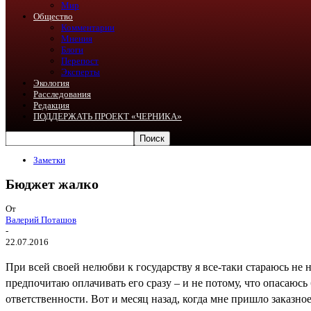
Мир
Общество
Комментарии
Мнения
Блоги
Перепост
Эксперты
Экология
Расследования
Редакция
ПОДДЕРЖАТЬ ПРОЕКТ «ЧЕРНИКА»
Заметки
Бюджет жалко
От
Валерий Поташов
-
22.07.2016
При всей своей нелюбви к государству я все-таки стараюсь не 
предпочитаю оплачивать его сразу – и не потому, что опасаюс
ответственности. Вот и месяц назад, когда мне пришло заказн