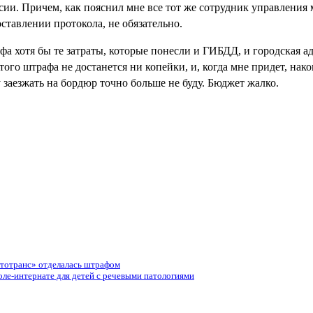
сии. Причем, как пояснил мне все тот же сотрудник управления
ставлении протокола, не обязательно.
афа хотя бы те затраты, которые понесли и ГИБДД, и городская 
го штрафа не достанется ни копейки, и, когда мне придет, након
заезжать на бордюр точно больше не буду. Бюджет жалко.
втотранс» отделалась штрафом
оле-интернате для детей с речевыми патологиями