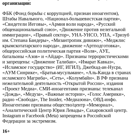
организации:
ФБК (Фонд борьбы с коррупцией, признан иноагентом),
Штабы Навального, «Национал-большевистская партия»,
«Свидетели Иеговы», «Армия воли народа», «Русский
общенациональный союз», «Движение против нелегальной
иммиграции», «Правый сектор», УНА-УНСО, УПА, «Тризуб
им. Степана Бандеры», «Мизантропик дивижн», «Меджлис
крымскотатарского народа», движение «Артподготовка»,
общероссийская политическая партия «Воля», АУЕ,
батальоны «Азов» и «Айдар». Признаны террористическими
и запрещены: «Движение Талибан», «Имарат Кавказ»,
«Исламское государство» (ИГ, ИГИЛ), Джебхад-ан-Нусра,
«АУМ Синрике», «Братья-мусульмане», «Аль-Каида в странах
исламского Магриба», «Сеть», «Колумбайн». В РФ признана
нежелательной деятельность «Открытой России», издания
«Проект Медиа». СМИ-иноагентами признаны: телеканал
«Дождь», «Медуза», «Важные истории», «Голос Америки»,
радио «Свобода», The Insider, «Медиазона», ОВД-инфо.
Иноагентами признаны общество/центр «Мемориал»,
«Аналитический Центр Юрия Левады», Сахаровский центр.
Instagram и Facebook (Metа) запрещены в Российской
Федерации за экстремизм.
16+