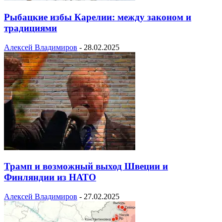
Рыбацкие избы Карелии: между законом и
традициями
Алексей Владимиров
-
28.02.2025
Трамп и возможный выход Швеции и
Финляндии из НАТО
Алексей Владимиров
-
27.02.2025