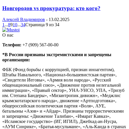
Новгородов vs прокуратура: кто кого?
Алексей Владимиров
-
13.02.2025
1
...
8
9
10
...
34
Страница 9 из 34
О нас
Телефон:
+7 (909) 567-00-00
*В России признаны экстремистскими и запрещены
организации:
ФБК (Фонд борьбы с коррупцией, признан иноагентом),
Штабы Навального, «Национал-большевистская партия»,
«Свидетели Иеговы», «Армия воли народа», «Русский
общенациональный союз», «Движение против нелегальной
иммиграции», «Правый сектор», УНА-УНСО, УПА, «Тризуб
им. Степана Бандеры», «Мизантропик дивижн», «Меджлис
крымскотатарского народа», движение «Артподготовка»,
общероссийская политическая партия «Воля», АУЕ,
батальоны «Азов» и «Айдар». Признаны террористическими
и запрещены: «Движение Талибан», «Имарат Кавказ»,
«Исламское государство» (ИГ, ИГИЛ), Джебхад-ан-Нусра,
«АУМ Синрике», «Братья-мусульмане», «Аль-Каида в странах