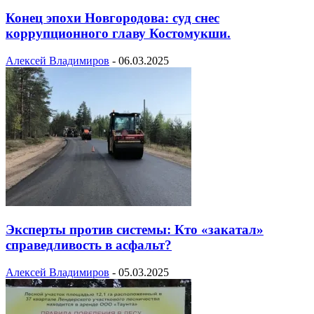
Конец эпохи Новгородова: суд снес
коррупционного главу Костомукши.
Алексей Владимиров
-
06.03.2025
Эксперты против системы: Кто «закатал»
справедливость в асфальт?
Алексей Владимиров
-
05.03.2025