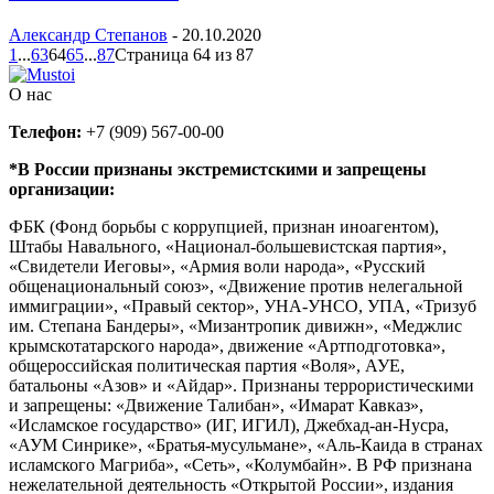
Александр Степанов
-
20.10.2020
1
...
63
64
65
...
87
Страница 64 из 87
О нас
Телефон:
+7 (909) 567-00-00
*В России признаны экстремистскими и запрещены
организации:
ФБК (Фонд борьбы с коррупцией, признан иноагентом),
Штабы Навального, «Национал-большевистская партия»,
«Свидетели Иеговы», «Армия воли народа», «Русский
общенациональный союз», «Движение против нелегальной
иммиграции», «Правый сектор», УНА-УНСО, УПА, «Тризуб
им. Степана Бандеры», «Мизантропик дивижн», «Меджлис
крымскотатарского народа», движение «Артподготовка»,
общероссийская политическая партия «Воля», АУЕ,
батальоны «Азов» и «Айдар». Признаны террористическими
и запрещены: «Движение Талибан», «Имарат Кавказ»,
«Исламское государство» (ИГ, ИГИЛ), Джебхад-ан-Нусра,
«АУМ Синрике», «Братья-мусульмане», «Аль-Каида в странах
исламского Магриба», «Сеть», «Колумбайн». В РФ признана
нежелательной деятельность «Открытой России», издания