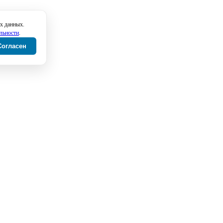
х данных.
льности
.
Согласен