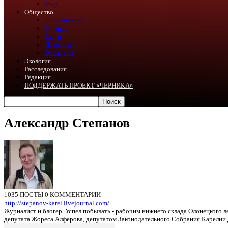
Мир
Общество
Комментарии
Мнения
Блоги
Перепост
Эксперты
Экология
Расследования
Редакция
ПОДДЕРЖАТЬ ПРОЕКТ «ЧЕРНИКА»
Александр Степанов
1035 ПОСТЫ
0 КОММЕНТАРИИ
http://stepanov-karel.livejournal.com/
Журналист и блогер. Успел побывать - рабочим нижнего склада Олонецкого 
депутата Жореса Алферова, депутатом Законодательного Собрания Карелии 