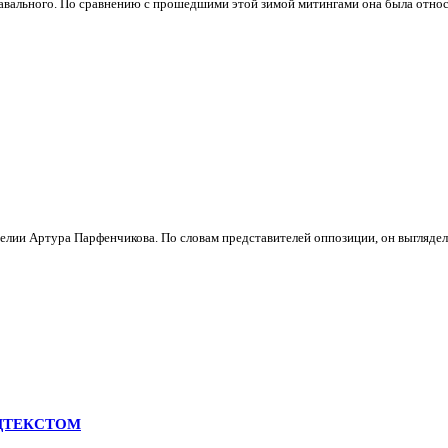
Навального. По сравнению с прошедшими этой зимой митингами она была относ
елии Артура Парфенчикова. По словам представителей оппозиции, он выглядел к
ДТЕКСТОМ