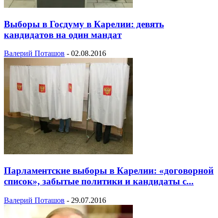
Выборы в Госдуму в Карелии: девять
кандидатов на один мандат
Валерий Поташов
-
02.08.2016
Парламентские выборы в Карелии: «договорной
список», забытые политики и кандидаты с...
Валерий Поташов
-
29.07.2016