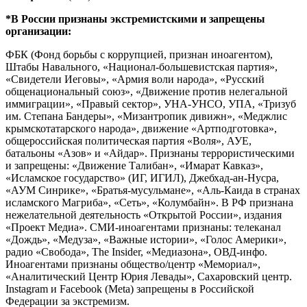
*В России признаны экстремистскими и запрещены
организации:
ФБК (Фонд борьбы с коррупцией, признан иноагентом),
Штабы Навального, «Национал-большевистская партия»,
«Свидетели Иеговы», «Армия воли народа», «Русский
общенациональный союз», «Движение против нелегальной
иммиграции», «Правый сектор», УНА-УНСО, УПА, «Тризуб
им. Степана Бандеры», «Мизантропик дивижн», «Меджлис
крымскотатарского народа», движение «Артподготовка»,
общероссийская политическая партия «Воля», АУЕ,
батальоны «Азов» и «Айдар». Признаны террористическими
и запрещены: «Движение Талибан», «Имарат Кавказ»,
«Исламское государство» (ИГ, ИГИЛ), Джебхад-ан-Нусра,
«АУМ Синрике», «Братья-мусульмане», «Аль-Каида в странах
исламского Магриба», «Сеть», «Колумбайн». В РФ признана
нежелательной деятельность «Открытой России», издания
«Проект Медиа». СМИ-иноагентами признаны: телеканал
«Дождь», «Медуза», «Важные истории», «Голос Америки»,
радио «Свобода», The Insider, «Медиазона», ОВД-инфо.
Иноагентами признаны общество/центр «Мемориал»,
«Аналитический Центр Юрия Левады», Сахаровский центр.
Instagram и Facebook (Metа) запрещены в Российской
Федерации за экстремизм.