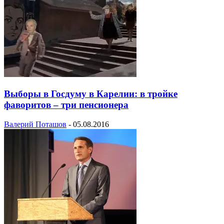
Выборы в Госдуму в Карелии: в тройке
фаворитов – три пенсионера
Валерий Поташов
-
05.08.2016