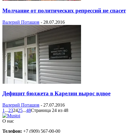
Молчание от политических репрессий не спасет
Валерий Поташов
-
28.07.2016
Дефицит бюджета в Карелии вырос вдвое
Валерий Поташов
-
27.07.2016
1
...
23
24
25
...
48
Страница 24 из 48
О нас
Телефон:
+7 (909) 567-00-00