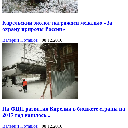
Карельский эколог награжден медалью «За
охрану природы России»
Валерий Поташов
-
08.12.2016
На ФЦП развития Карелии в бюджете страны на
2017 год нашлось...
Валерий Поташов
-
08.12.2016