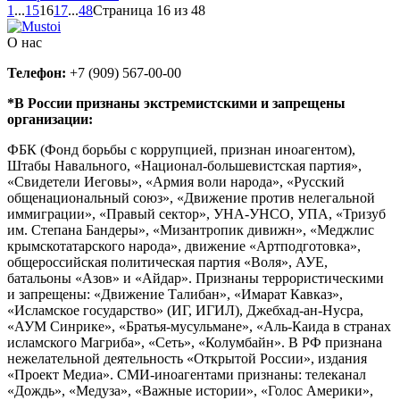
1
...
15
16
17
...
48
Страница 16 из 48
О нас
Телефон:
+7 (909) 567-00-00
*В России признаны экстремистскими и запрещены
организации:
ФБК (Фонд борьбы с коррупцией, признан иноагентом),
Штабы Навального, «Национал-большевистская партия»,
«Свидетели Иеговы», «Армия воли народа», «Русский
общенациональный союз», «Движение против нелегальной
иммиграции», «Правый сектор», УНА-УНСО, УПА, «Тризуб
им. Степана Бандеры», «Мизантропик дивижн», «Меджлис
крымскотатарского народа», движение «Артподготовка»,
общероссийская политическая партия «Воля», АУЕ,
батальоны «Азов» и «Айдар». Признаны террористическими
и запрещены: «Движение Талибан», «Имарат Кавказ»,
«Исламское государство» (ИГ, ИГИЛ), Джебхад-ан-Нусра,
«АУМ Синрике», «Братья-мусульмане», «Аль-Каида в странах
исламского Магриба», «Сеть», «Колумбайн». В РФ признана
нежелательной деятельность «Открытой России», издания
«Проект Медиа». СМИ-иноагентами признаны: телеканал
«Дождь», «Медуза», «Важные истории», «Голос Америки»,