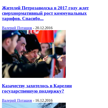
Жителей Петрозаводска в 2017 году ждет
сверхнормативный рост коммунальных
тарифов. Спасибо...
Валерий Поташов
-
20.12.2016
Казачеству захотелось в Карелии
государственную поддержку?
Валерий Поташов
-
16.12.2016