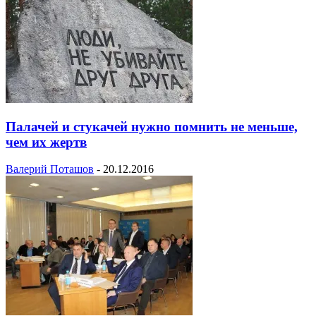
Палачей и стукачей нужно помнить не меньше,
чем их жертв
Валерий Поташов
-
20.12.2016