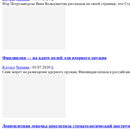
Мэр Петрозаводска Инна Колыхматова рассказала на своей странице, что Ст
Финляндия — на карте целей для ядерного оружия
В курсе
Черника
-
03.07.2026
0
Сняв запрет на размещение ядерного оружия, Финляндия попала в российски
Девятилетняя девочка проглотила стоматологический инструм