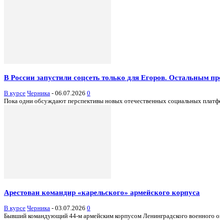
В России запустили соцсеть только для Егоров. Остальным пр
В курсе
Черника
-
06.07.2026
0
Пока одни обсуждают перспективы новых отечественных социальных платформ,
Арестован командир «карельского» армейского корпуса
В курсе
Черника
-
03.07.2026
0
Бывший командующий 44-м армейским корпусом Ленинградского военного окр