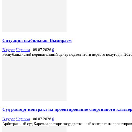
Ситуация стабильная. Вымираем
В курсе
Черника
-
09.07.2026
0
Республиканский перинатальный центр подвел итоги первого полугодия 2026 г
Суд расторг контракт на проектирование спортивного кластер
В курсе
Черника
-
06.07.2026
0
Арбитражный суд Карелии расторг государственный контракт на проектирован