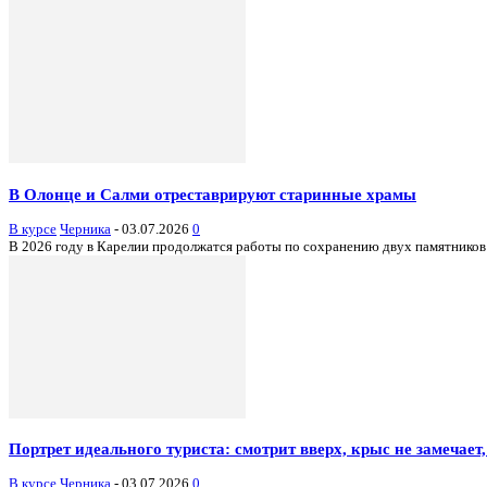
В Олонце и Салми отреставрируют старинные храмы
В курсе
Черника
-
03.07.2026
0
В 2026 году в Карелии продолжатся работы по сохранению двух памятников 
Портрет идеального туриста: смотрит вверх, крыс не замечает,
В курсе
Черника
-
03.07.2026
0