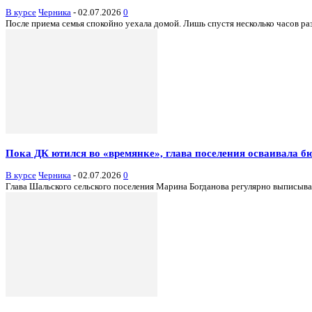
В курсе
Черника
-
02.07.2026
0
После приема семья спокойно уехала домой. Лишь спустя несколько часов раз
Пока ДК ютился во «времянке», глава поселения осваивала б
В курсе
Черника
-
02.07.2026
0
Глава Шальского сельского поселения Марина Богданова регулярно выписывала