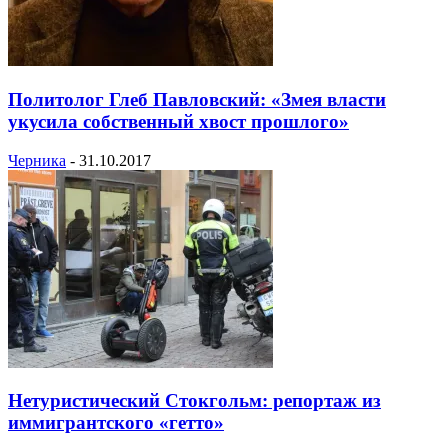
Политолог Глеб Павловский: «Змея власти
укусила собственный хвост прошлого»
Черника
-
31.10.2017
Нетуристический Стокгольм: репортаж из
иммигрантского «гетто»