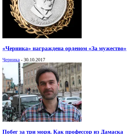
«Черника» награждена орденом «За мужество»
Черника
-
30.10.2017
Побег за три моря. Как профессор из Дамаска